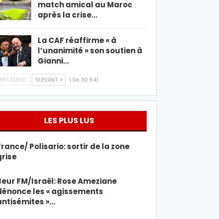
match amical au Maroc
après la crise…
La CAF réaffirme « à
l’unanimité » son soutien à
Gianni…
RÉCÉDENT
SUIVANT
1 De 30 841
LES PLUS LUS
France/ Polisario: sortir de la zone
grise
Beur FM/Israël: Rose Ameziane
dénonce les « agissements
antisémites »…