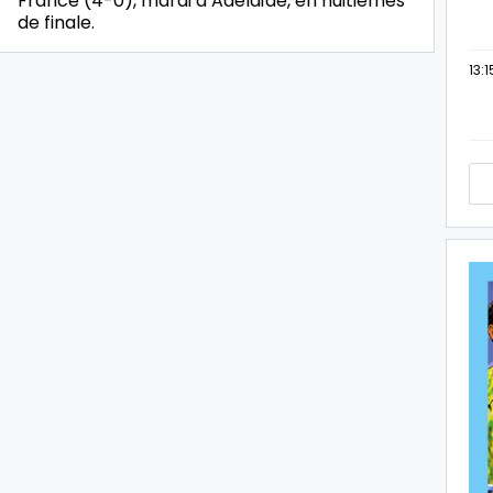
France (4-0), mardi à Adélaïde, en huitièmes
de finale.
13:1