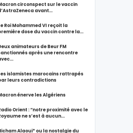
Macron circonspect sur le vaccin
d’AstraZeneca avant…
Le Roi Mohammed VI reçoit la
première dose du vaccin contre la…
Deux animateurs de Beur FM
sanctionnés après une rencontre
avec…
Les islamistes marocains rattrapés
par leurs contradictions
Macron énerve les Algériens
Radio Orient : “notre proximité avec le
Royaume ne s’est à aucun…
Hicham Alaoui* ou la nostalgie du