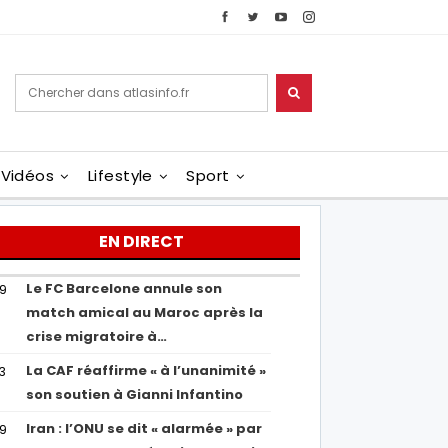
Vidéos
Lifestyle
Sport
EN DIRECT
Le FC Barcelone annule son
19
match amical au Maroc après la
crise migratoire à…
La CAF réaffirme « à l’unanimité »
13
son soutien à Gianni Infantino
Iran : l’ONU se dit « alarmée » par
29