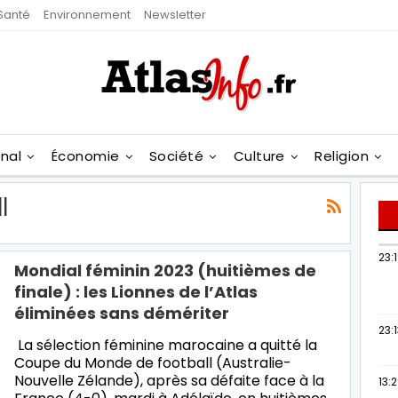
Santé
Environnement
Newsletter
onal
Économie
Société
Culture
Religion
l
23:
Mondial féminin 2023 (huitièmes de
finale) : les Lionnes de l’Atlas
éliminées sans démériter
23:
La sélection féminine marocaine a quitté la
Coupe du Monde de football (Australie-
Nouvelle Zélande), après sa défaite face à la
13: