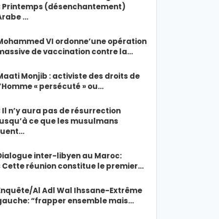
« Printemps (désenchantement)
Arabe …
Mohammed VI ordonne’une opération
massive de vaccination contre la…
Maati Monjib : activiste des droits de
l’Homme « persécuté » ou…
« Il n’y aura pas de résurrection
jusqu’à ce que les musulmans
tuent…
Dialogue inter-libyen au Maroc:
« Cette réunion constitue le premier…
Enquête/Al Adl Wal Ihssane-Extrême
gauche: “frapper ensemble mais…