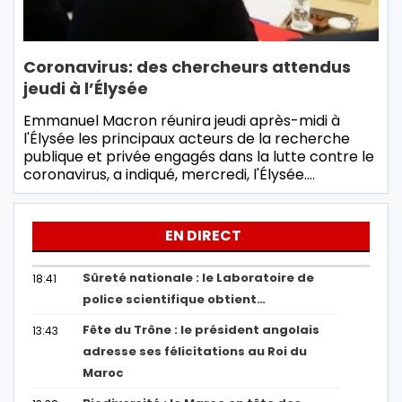
Coronavirus: des chercheurs attendus
jeudi à l’Élysée
Emmanuel Macron réunira jeudi après-midi à
l'Élysée les principaux acteurs de la recherche
publique et privée engagés dans la lutte contre le
coronavirus, a indiqué, mercredi, l'Élysée.…
EN DIRECT
Sûreté nationale : le Laboratoire de
18:41
police scientifique obtient…
Fête du Trône : le président angolais
13:43
adresse ses félicitations au Roi du
Maroc