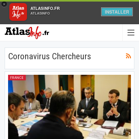
×
ATLASINFO.FR
INSTALLER
ATLASINFO
Coronavirus Chercheurs
FRANCE