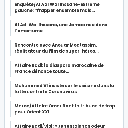
Enquête/Al Adl Wal Ihssane-Extrême
gauche: “frapper ensemble mais…
Al Adl Wal Ihssane, une Jamaa née dans
l’amertume
Rencontre avec Anouar Moatassim,
réalisateur du film de super-héros…
Affaire Radi: la diaspora marocaine de
France dénonce toute…
Mohammed VI insiste sur le civisme dans la
lutte contre le Coronavirus
Maroc/Affaire Omar Radi: la tribune de trop
pour Orient XXI
Affaire Radi/Viol: « Je sentais son odeur