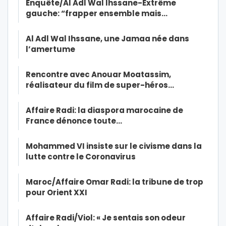
Enquête/Al Adl Wal Ihssane-Extrême
gauche: “frapper ensemble mais…
Al Adl Wal Ihssane, une Jamaa née dans
l’amertume
Rencontre avec Anouar Moatassim,
réalisateur du film de super-héros…
Affaire Radi: la diaspora marocaine de
France dénonce toute…
Mohammed VI insiste sur le civisme dans la
lutte contre le Coronavirus
Maroc/Affaire Omar Radi: la tribune de trop
pour Orient XXI
Affaire Radi/Viol: « Je sentais son odeur