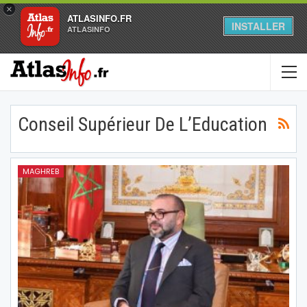
×
ATLASINFO.FR
INSTALLER
ATLASINFO
Conseil Supérieur De L’Education
MAGHREB