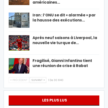
américaines…
Iran : l’ONU se dit « alarmée » par
la hausse des exécutions…
Après neuf saisons à Liverpool, la
nouvelle vie turque de…
Fragilisé, Gianni Infantino tient
une réunion de crise à Rabat
PRÉCÉDENT
SUIVANT
1 De 30 840
LES PLUS LUS