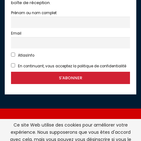
boîte de réception.
Prénom ou nom complet
Email
AtlasInfo
En continuant, vous acceptez la politique de confidentialité
Ce site Web utilise des cookies pour améliorer votre
expérience. Nous supposerons que vous êtes d'accord
Atlasinfo.fr : l'essentiel de l'actualité de la France et du
avec cela, mais vous pouvez vous désinscrire si vous le
Maghreb © Tous Droits Réservés - Atlasinfo- 2026