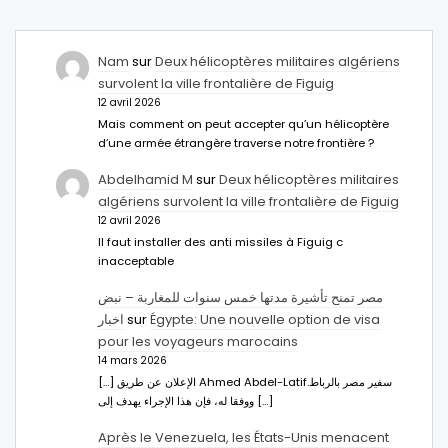
Nam
sur
Deux hélicoptères militaires algériens
survolent la ville frontalière de Figuig
12 avril 2026
Mais comment on peut accepter qu’un hélicoptère
d’une armée étrangère traverse notre frontière ?
Abdelhamid M
sur
Deux hélicoptères militaires
algériens survolent la ville frontalière de Figuig
12 avril 2026
Il faut installer des anti missiles à Figuig c
inacceptable
مصر تمنح تأشيرة مدتها خمس سنوات للمغاربة – نبض
اخبار
sur
Égypte: Une nouvelle option de visa
pour les voyageurs marocains
14 mars 2026
[…] الإعلان عن طريق Ahmed Abdel-Latifسفير مصر بالرباط.
ووفقا له، فإن هذا الإجراء يهدف إلى […]
Après le Venezuela, les États-Unis menacent