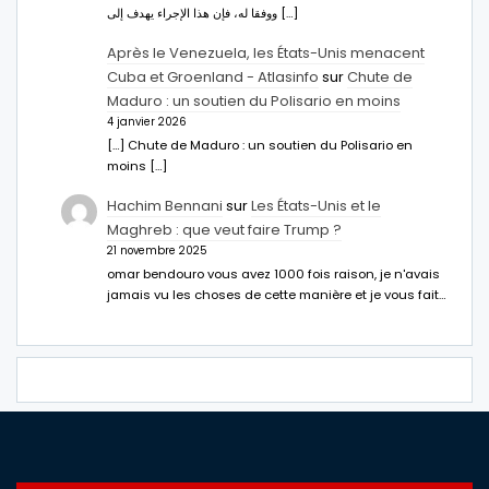
ووفقا له، فإن هذا الإجراء يهدف إلى […]
Après le Venezuela, les États-Unis menacent
Cuba et Groenland - Atlasinfo
sur
Chute de
Maduro : un soutien du Polisario en moins
4 janvier 2026
[…] Chute de Maduro : un soutien du Polisario en
moins […]
Hachim Bennani
sur
Les États-Unis et le
Maghreb : que veut faire Trump ?
21 novembre 2025
omar bendouro vous avez 1000 fois raison, je n'avais
jamais vu les choses de cette manière et je vous fait…