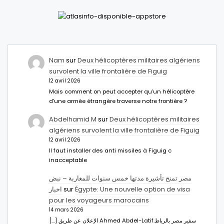
Nam
sur
Deux hélicoptères militaires algériens
survolent la ville frontalière de Figuig
12 avril 2026
Mais comment on peut accepter qu’un hélicoptère
d’une armée étrangère traverse notre frontière ?
Abdelhamid M
sur
Deux hélicoptères militaires
algériens survolent la ville frontalière de Figuig
12 avril 2026
Il faut installer des anti missiles à Figuig c
inacceptable
مصر تمنح تأشيرة مدتها خمس سنوات للمغاربة – نبض
اخبار
sur
Égypte: Une nouvelle option de visa
pour les voyageurs marocains
14 mars 2026
[…] الإعلان عن طريق Ahmed Abdel-Latifسفير مصر بالرباط.