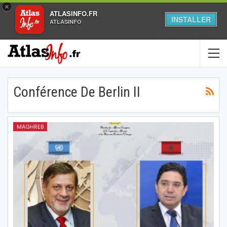
×
ATLASINFO.FR
INSTALLER
ATLASINFO
Conférence De Berlin II
MAGHREB