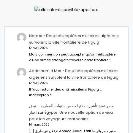
Nam
sur
Deux hélicoptères militaires algériens
survolent la ville frontalière de Figuig
12 avril 2026
Mais comment on peut accepter qu’un hélicoptère
d’une armée étrangère traverse notre frontière ?
Abdelhamid M
sur
Deux hélicoptères militaires
algériens survolent la ville frontalière de Figuig
12 avril 2026
Il faut installer des anti missiles à Figuig c
inacceptable
مصر تمنح تأشيرة مدتها خمس سنوات للمغاربة – نبض
اخبار
sur
Égypte: Une nouvelle option de visa
pour les voyageurs marocains
14 mars 2026
[…] الإعلان عن طريق Ahmed Abdel-Latifسفير مصر بالرباط.