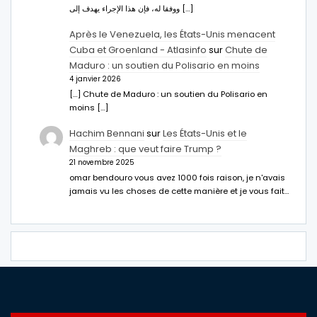
ووفقا له، فإن هذا الإجراء يهدف إلى […]
Après le Venezuela, les États-Unis menacent
Cuba et Groenland - Atlasinfo
sur
Chute de
Maduro : un soutien du Polisario en moins
4 janvier 2026
[…] Chute de Maduro : un soutien du Polisario en
moins […]
Hachim Bennani
sur
Les États-Unis et le
Maghreb : que veut faire Trump ?
21 novembre 2025
omar bendouro vous avez 1000 fois raison, je n'avais
jamais vu les choses de cette manière et je vous fait…