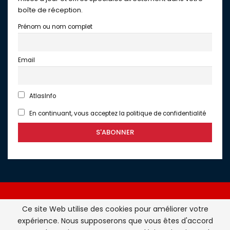
boîte de réception.
Prénom ou nom complet
Email
AtlasInfo
En continuant, vous acceptez la politique de confidentialité
Ce site Web utilise des cookies pour améliorer votre
expérience. Nous supposerons que vous êtes d'accord
Atlasinfo.fr : l'essentiel de l'actualité de la France et du