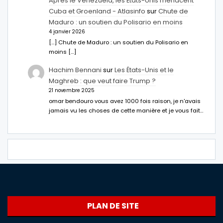
Après le Venezuela, les États-Unis menacent
Cuba et Groenland - Atlasinfo
sur
Chute de
Maduro : un soutien du Polisario en moins
4 janvier 2026
[…] Chute de Maduro : un soutien du Polisario en
moins […]
Hachim Bennani
sur
Les États-Unis et le
Maghreb : que veut faire Trump ?
21 novembre 2025
omar bendouro vous avez 1000 fois raison, je n'avais
jamais vu les choses de cette manière et je vous fait…
PLAN DE SITE