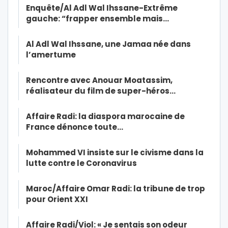
Enquête/Al Adl Wal Ihssane-Extrême
gauche: “frapper ensemble mais…
Al Adl Wal Ihssane, une Jamaa née dans
l’amertume
Rencontre avec Anouar Moatassim,
réalisateur du film de super-héros…
Affaire Radi: la diaspora marocaine de
France dénonce toute…
Mohammed VI insiste sur le civisme dans la
lutte contre le Coronavirus
Maroc/Affaire Omar Radi: la tribune de trop
pour Orient XXI
Affaire Radi/Viol: « Je sentais son odeur