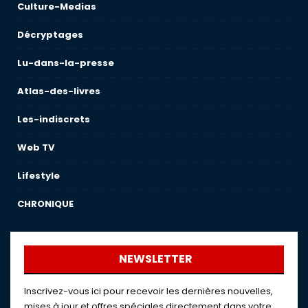
Culture-Medias
Décryptages
Lu-dans-la-presse
Atlas-des-livres
Les-indiscrets
Web TV
Lifestyle
CHRONIQUE
NEWSLETTER
Inscrivez-vous ici pour recevoir les dernières nouvelles,
mises à jour et offres spéciales directement dans votre