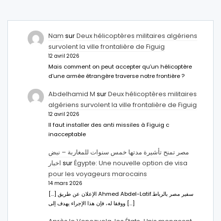
Nam
sur
Deux hélicoptères militaires algériens
survolent la ville frontalière de Figuig
12 avril 2026
Mais comment on peut accepter qu’un hélicoptère
d’une armée étrangère traverse notre frontière ?
Abdelhamid M
sur
Deux hélicoptères militaires
algériens survolent la ville frontalière de Figuig
12 avril 2026
Il faut installer des anti missiles à Figuig c
inacceptable
مصر تمنح تأشيرة مدتها خمس سنوات للمغاربة – نبض
اخبار
sur
Égypte: Une nouvelle option de visa
pour les voyageurs marocains
14 mars 2026
[…] الإعلان عن طريق Ahmed Abdel-Latifسفير مصر بالرباط.
ووفقا له، فإن هذا الإجراء يهدف إلى […]