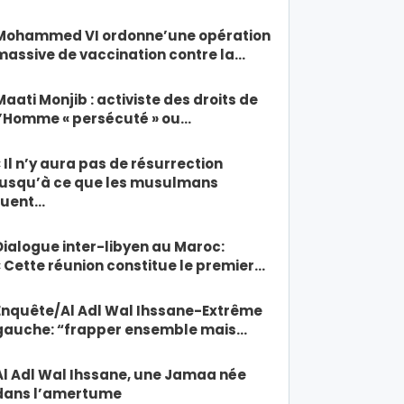
Mohammed VI ordonne’une opération
massive de vaccination contre la…
Maati Monjib : activiste des droits de
l’Homme « persécuté » ou…
« Il n’y aura pas de résurrection
jusqu’à ce que les musulmans
tuent…
Dialogue inter-libyen au Maroc:
« Cette réunion constitue le premier…
Enquête/Al Adl Wal Ihssane-Extrême
gauche: “frapper ensemble mais…
Al Adl Wal Ihssane, une Jamaa née
dans l’amertume