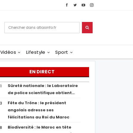
Vidéos
Lifestyle
Sport
EN DIRECT
Sûreté nationale : le Laboratoire
1
de police scientifique obtient…
Fête du Trône : le président
43
angolais adresse ses
félicitations au Roi du Maroc
Biodiversité : le Maroc en tête
38