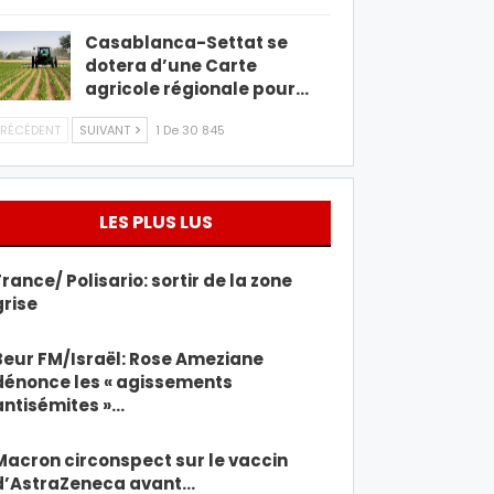
Casablanca-Settat se
dotera d’une Carte
agricole régionale pour…
RÉCÉDENT
SUIVANT
1 De 30 845
LES PLUS LUS
France/ Polisario: sortir de la zone
grise
Beur FM/Israël: Rose Ameziane
dénonce les « agissements
antisémites »…
Macron circonspect sur le vaccin
d’AstraZeneca avant…