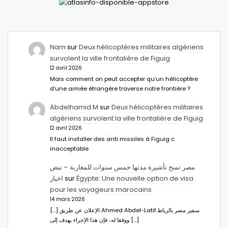
Nam
sur
Deux hélicoptères militaires algériens
survolent la ville frontalière de Figuig
12 avril 2026
Mais comment on peut accepter qu’un hélicoptère
d’une armée étrangère traverse notre frontière ?
Abdelhamid M
sur
Deux hélicoptères militaires
algériens survolent la ville frontalière de Figuig
12 avril 2026
Il faut installer des anti missiles à Figuig c
inacceptable
مصر تمنح تأشيرة مدتها خمس سنوات للمغاربة – نبض
اخبار
sur
Égypte: Une nouvelle option de visa
pour les voyageurs marocains
14 mars 2026
[…] الإعلان عن طريق Ahmed Abdel-Latifسفير مصر بالرباط.
ووفقا له، فإن هذا الإجراء يهدف إلى […]