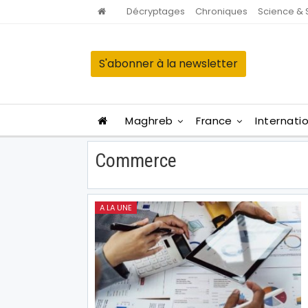
Décryptages
Chroniques
Science & 
S'abonner à la newsletter
Maghreb
France
Internati
Commerce
A LA UNE