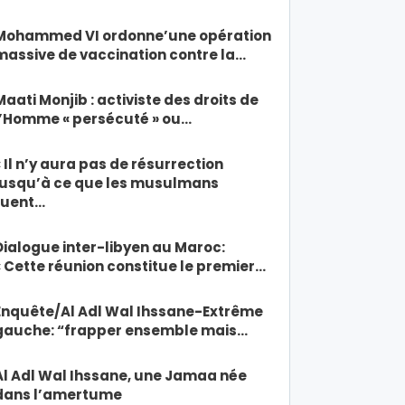
Mohammed VI ordonne’une opération
massive de vaccination contre la…
Maati Monjib : activiste des droits de
l’Homme « persécuté » ou…
« Il n’y aura pas de résurrection
jusqu’à ce que les musulmans
tuent…
Dialogue inter-libyen au Maroc:
« Cette réunion constitue le premier…
Enquête/Al Adl Wal Ihssane-Extrême
gauche: “frapper ensemble mais…
Al Adl Wal Ihssane, une Jamaa née
dans l’amertume