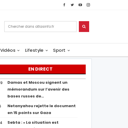
Vidéos
Lifestyle
Sport
EN DIRECT
Damas et Moscou signent un
49
mémorandum sur l’avenir des
bases russes de…
Netanyahou rejette le document
6
en 15 points sur Gaza
Sebta : « La situation est
04