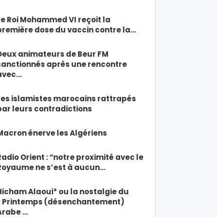
Le Roi Mohammed VI reçoit la
première dose du vaccin contre la…
Deux animateurs de Beur FM
sanctionnés après une rencontre
avec…
Les islamistes marocains rattrapés
par leurs contradictions
Macron énerve les Algériens
Radio Orient : “notre proximité avec le
Royaume ne s’est à aucun…
Hicham Alaoui* ou la nostalgie du
« Printemps (désenchantement)
Arabe …