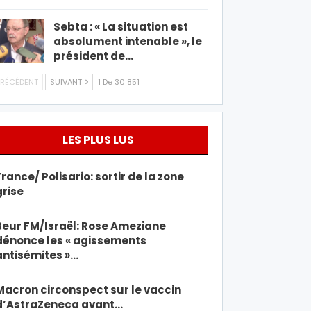
Sebta : « La situation est
absolument intenable », le
président de…
RÉCÉDENT
SUIVANT
1 De 30 851
LES PLUS LUS
France/ Polisario: sortir de la zone
grise
Beur FM/Israël: Rose Ameziane
dénonce les « agissements
antisémites »…
Macron circonspect sur le vaccin
d’AstraZeneca avant…