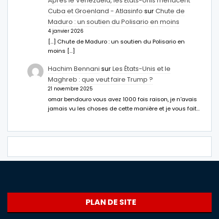
Après le Venezuela, les États-Unis menacent
Cuba et Groenland - Atlasinfo
sur
Chute de
Maduro : un soutien du Polisario en moins
4 janvier 2026
[…] Chute de Maduro : un soutien du Polisario en
moins […]
Hachim Bennani
sur
Les États-Unis et le
Maghreb : que veut faire Trump ?
21 novembre 2025
omar bendouro vous avez 1000 fois raison, je n'avais
jamais vu les choses de cette manière et je vous fait…
PLAN DE SITE