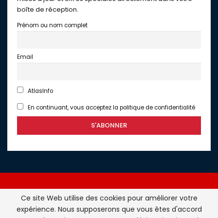
boîte de réception.
Prénom ou nom complet
Email
AtlasInfo
En continuant, vous acceptez la politique de confidentialité
Ce site Web utilise des cookies pour améliorer votre
expérience. Nous supposerons que vous êtes d'accord
Atlasinfo.fr : l'essentiel de l'actualité de la France et du