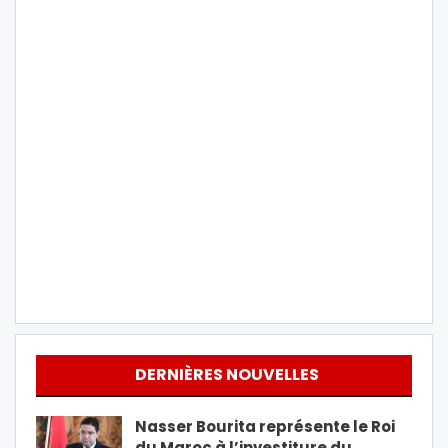
DERNIÈRES NOUVELLES
Nasser Bourita représente le Roi
du Maroc à l’investiture du…