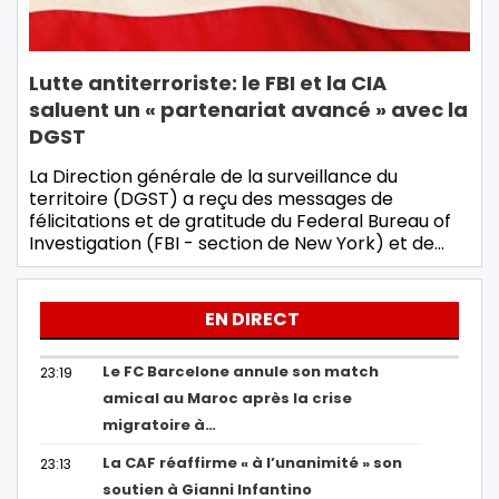
Lutte antiterroriste: le FBI et la CIA
saluent un « partenariat avancé » avec la
DGST
La Direction générale de la surveillance du
territoire (DGST) a reçu des messages de
félicitations et de gratitude du Federal Bureau of
Investigation (FBI - section de New York) et de…
EN DIRECT
Le FC Barcelone annule son match
23:19
amical au Maroc après la crise
migratoire à…
La CAF réaffirme « à l’unanimité » son
23:13
soutien à Gianni Infantino