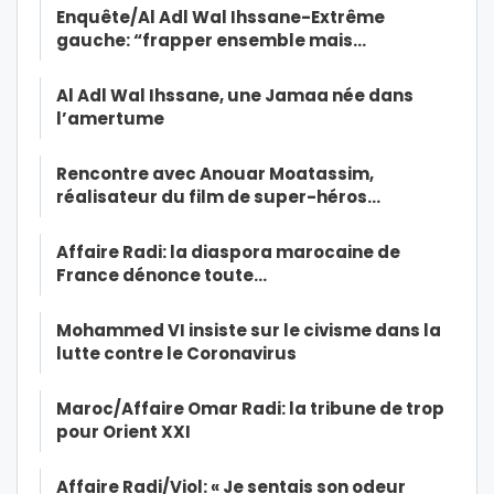
Enquête/Al Adl Wal Ihssane-Extrême
gauche: “frapper ensemble mais…
Al Adl Wal Ihssane, une Jamaa née dans
l’amertume
Rencontre avec Anouar Moatassim,
réalisateur du film de super-héros…
Affaire Radi: la diaspora marocaine de
France dénonce toute…
Mohammed VI insiste sur le civisme dans la
lutte contre le Coronavirus
Maroc/Affaire Omar Radi: la tribune de trop
pour Orient XXI
Affaire Radi/Viol: « Je sentais son odeur