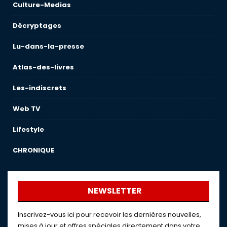
Culture-Medias
Décryptages
Lu-dans-la-presse
Atlas-des-livres
Les-indiscrets
Web TV
Lifestyle
CHRONIQUE
NEWSLETTER
Inscrivez-vous ici pour recevoir les dernières nouvelles,
mises à jour et offres spéciales directement dans votre