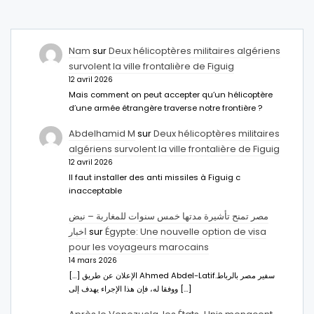
Nam
sur
Deux hélicoptères militaires algériens
survolent la ville frontalière de Figuig
12 avril 2026
Mais comment on peut accepter qu’un hélicoptère
d’une armée étrangère traverse notre frontière ?
Abdelhamid M
sur
Deux hélicoptères militaires
algériens survolent la ville frontalière de Figuig
12 avril 2026
Il faut installer des anti missiles à Figuig c
inacceptable
مصر تمنح تأشيرة مدتها خمس سنوات للمغاربة – نبض
اخبار
sur
Égypte: Une nouvelle option de visa
pour les voyageurs marocains
14 mars 2026
[…] الإعلان عن طريق Ahmed Abdel-Latifسفير مصر بالرباط.
ووفقا له، فإن هذا الإجراء يهدف إلى […]