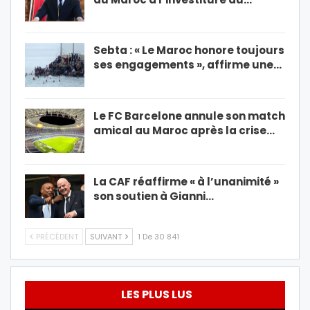
Sebta : « Le Maroc honore toujours
ses engagements », affirme une…
Le FC Barcelone annule son match
amical au Maroc après la crise…
La CAF réaffirme « à l’unanimité »
son soutien à Gianni…
PRÉCÉDENT
SUIVANT
1 De 30 841
LES PLUS LUS