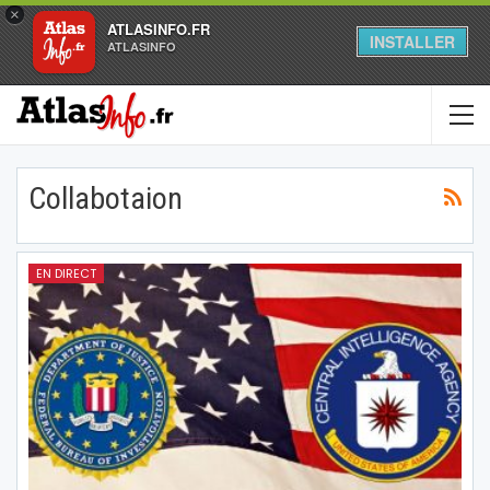
×
ATLASINFO.FR
INSTALLER
ATLASINFO
Collabotaion
EN DIRECT