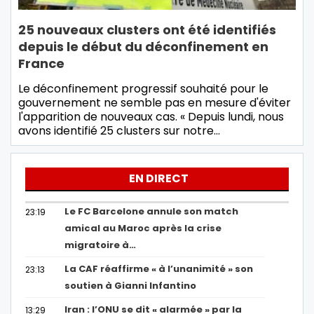
25 nouveaux clusters ont été identifiés
depuis le début du déconfinement en
France
Le déconfinement progressif souhaité pour le
gouvernement ne semble pas en mesure d'éviter
l'apparition de nouveaux cas. « Depuis lundi, nous
avons identifié 25 clusters sur notre…
EN DIRECT
Le FC Barcelone annule son match
23:19
amical au Maroc après la crise
migratoire à…
La CAF réaffirme « à l’unanimité » son
23:13
soutien à Gianni Infantino
Iran : l’ONU se dit « alarmée » par la
13:29