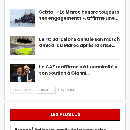
Sebta : « Le Maroc honore toujours
ses engagements », affirme une…
Le FC Barcelone annule son match
amical au Maroc après la crise…
La CAF réaffirme « à l’unanimité »
son soutien à Gianni…
PRÉCÉDENT
SUIVANT
1 De 30 841
LES PLUS LUS
France/ Polisario: sortir de la zone grise