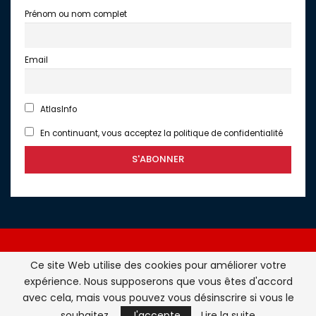
Prénom ou nom complet
Email
AtlasInfo
En continuant, vous acceptez la politique de confidentialité
Ce site Web utilise des cookies pour améliorer votre
expérience. Nous supposerons que vous êtes d'accord
Atlasinfo.fr : l'essentiel de l'actualité de la France et du
avec cela, mais vous pouvez vous désinscrire si vous le
Maghreb © Tous Droits Réservés - Atlasinfo- 2026
souhaitez.
J'accepte
Lire la suite