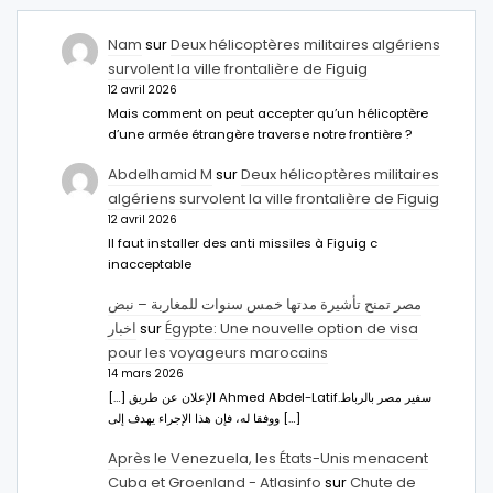
Nam
sur
Deux hélicoptères militaires algériens
survolent la ville frontalière de Figuig
12 avril 2026
Mais comment on peut accepter qu’un hélicoptère
d’une armée étrangère traverse notre frontière ?
Abdelhamid M
sur
Deux hélicoptères militaires
algériens survolent la ville frontalière de Figuig
12 avril 2026
Il faut installer des anti missiles à Figuig c
inacceptable
مصر تمنح تأشيرة مدتها خمس سنوات للمغاربة – نبض
اخبار
sur
Égypte: Une nouvelle option de visa
pour les voyageurs marocains
14 mars 2026
[…] الإعلان عن طريق Ahmed Abdel-Latifسفير مصر بالرباط.
ووفقا له، فإن هذا الإجراء يهدف إلى […]
Après le Venezuela, les États-Unis menacent
Cuba et Groenland - Atlasinfo
sur
Chute de