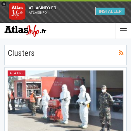
×
ATLASINFO.FR
INSTALLER
ATLASINFO
Clusters
A LA UNE