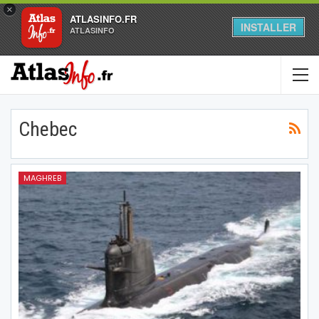
×
ATLASINFO.FR
INSTALLER
ATLASINFO
Chebec
MAGHREB