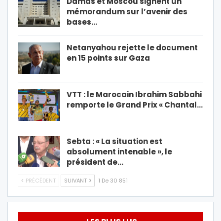
Damas et Moscou signent un
mémorandum sur l’avenir des
bases…
Netanyahou rejette le document
en 15 points sur Gaza
VTT : le Marocain Ibrahim Sabbahi
remporte le Grand Prix « Chantal…
Sebta : « La situation est
absolument intenable », le
président de…
PRÉCÉDENT
SUIVANT
1 De 30 851