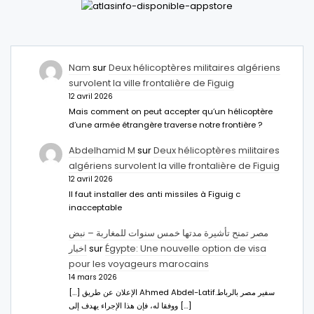
Nam
sur
Deux hélicoptères militaires algériens
survolent la ville frontalière de Figuig
12 avril 2026
Mais comment on peut accepter qu’un hélicoptère
d’une armée étrangère traverse notre frontière ?
Abdelhamid M
sur
Deux hélicoptères militaires
algériens survolent la ville frontalière de Figuig
12 avril 2026
Il faut installer des anti missiles à Figuig c
inacceptable
مصر تمنح تأشيرة مدتها خمس سنوات للمغاربة – نبض
اخبار
sur
Égypte: Une nouvelle option de visa
pour les voyageurs marocains
14 mars 2026
[…] الإعلان عن طريق Ahmed Abdel-Latifسفير مصر بالرباط.
ووفقا له، فإن هذا الإجراء يهدف إلى […]