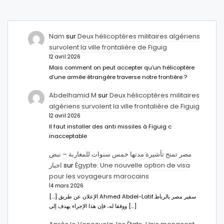
Nam
sur
Deux hélicoptères militaires algériens
survolent la ville frontalière de Figuig
12 avril 2026
Mais comment on peut accepter qu’un hélicoptère
d’une armée étrangère traverse notre frontière ?
Abdelhamid M
sur
Deux hélicoptères militaires
algériens survolent la ville frontalière de Figuig
12 avril 2026
Il faut installer des anti missiles à Figuig c
inacceptable
مصر تمنح تأشيرة مدتها خمس سنوات للمغاربة – نبض
اخبار
sur
Égypte: Une nouvelle option de visa
pour les voyageurs marocains
14 mars 2026
[…] الإعلان عن طريق Ahmed Abdel-Latifسفير مصر بالرباط.
ووفقا له، فإن هذا الإجراء يهدف إلى […]