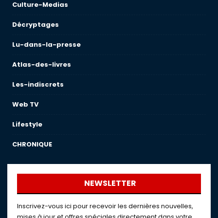
Culture-Medias
Décryptages
Lu-dans-la-presse
Atlas-des-livres
Les-indiscrets
Web TV
Lifestyle
CHRONIQUE
NEWSLETTER
Inscrivez-vous ici pour recevoir les dernières nouvelles,
mises à jour et offres spéciales directement dans votre