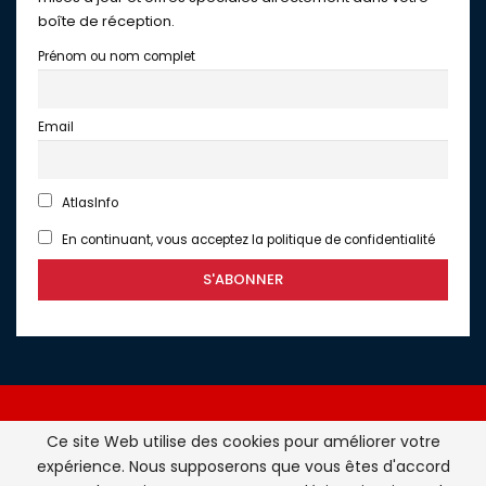
boîte de réception.
Prénom ou nom complet
Email
AtlasInfo
En continuant, vous acceptez la politique de confidentialité
Ce site Web utilise des cookies pour améliorer votre
expérience. Nous supposerons que vous êtes d'accord
Atlasinfo.fr : l'essentiel de l'actualité de la France et du