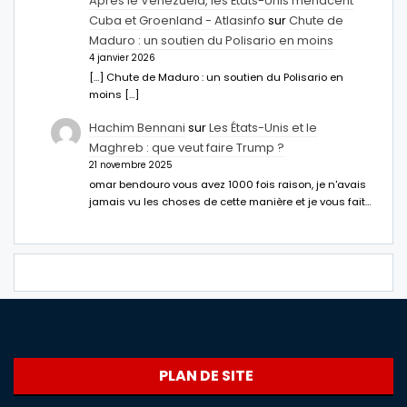
Après le Venezuela, les États-Unis menacent
Cuba et Groenland - Atlasinfo
sur
Chute de
Maduro : un soutien du Polisario en moins
4 janvier 2026
[…] Chute de Maduro : un soutien du Polisario en
moins […]
Hachim Bennani
sur
Les États-Unis et le
Maghreb : que veut faire Trump ?
21 novembre 2025
omar bendouro vous avez 1000 fois raison, je n'avais
jamais vu les choses de cette manière et je vous fait…
PLAN DE SITE