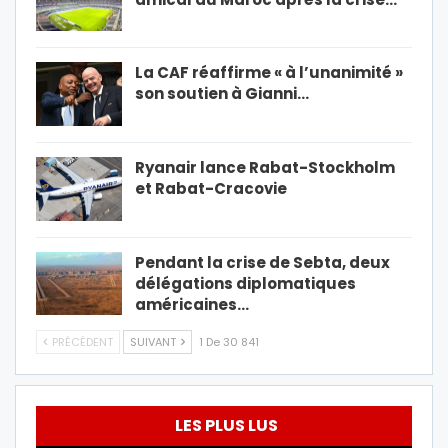
La CAF réaffirme « à l’unanimité »
son soutien à Gianni…
Ryanair lance Rabat-Stockholm
et Rabat-Cracovie
Pendant la crise de Sebta, deux
délégations diplomatiques
américaines…
PRÉCÉDENT
SUIVANT
1 De 30 841
LES PLUS LUS