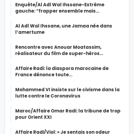
Enquête/Al Adl Wal Ihssane-Extrême
gauche: “frapper ensemble mais…
Al Adl Wal Ihssane, une Jamaa née dans
l’amertume
Rencontre avec Anouar Moatassim,
réalisateur du film de super-héros…
Affaire Radi: la diaspora marocaine de
France dénonce toute…
Mohammed VI insiste sur le civisme dans la
lutte contre le Coronavirus
Maroc/Affaire Omar Radi: la tribune de trop
pour Orient XXI
Affaire Radi/Viol: « Je sentais son odeur