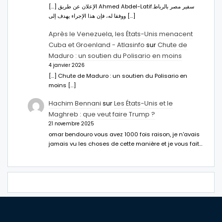
[…] الإعلان عن طريق Ahmed Abdel-Latifسفير مصر بالرباط.
ووفقا له، فإن هذا الإجراء يهدف إلى […]
Après le Venezuela, les États-Unis menacent
Cuba et Groenland - Atlasinfo
sur
Chute de
Maduro : un soutien du Polisario en moins
4 janvier 2026
[…] Chute de Maduro : un soutien du Polisario en
moins […]
Hachim Bennani
sur
Les États-Unis et le
Maghreb : que veut faire Trump ?
21 novembre 2025
omar bendouro vous avez 1000 fois raison, je n'avais
jamais vu les choses de cette manière et je vous fait…