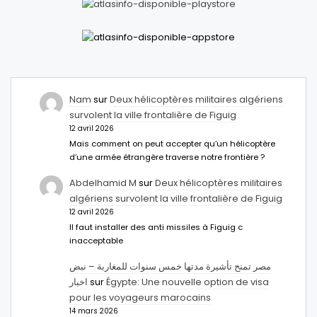
Nam
sur
Deux hélicoptères militaires algériens
survolent la ville frontalière de Figuig
12 avril 2026
Mais comment on peut accepter qu’un hélicoptère
d’une armée étrangère traverse notre frontière ?
Abdelhamid M
sur
Deux hélicoptères militaires
algériens survolent la ville frontalière de Figuig
12 avril 2026
Il faut installer des anti missiles à Figuig c
inacceptable
مصر تمنح تأشيرة مدتها خمس سنوات للمغاربة – نبض
اخبار
sur
Égypte: Une nouvelle option de visa
pour les voyageurs marocains
14 mars 2026