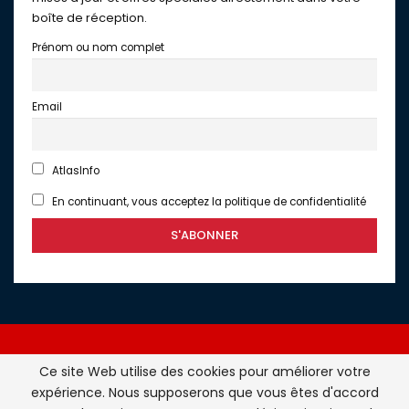
boîte de réception.
Prénom ou nom complet
Email
AtlasInfo
En continuant, vous acceptez la politique de confidentialité
Ce site Web utilise des cookies pour améliorer votre
expérience. Nous supposerons que vous êtes d'accord
Atlasinfo.fr : l'essentiel de l'actualité de la France et du