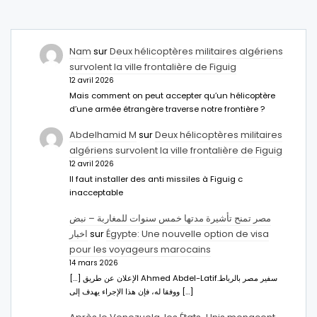
Nam
sur
Deux hélicoptères militaires algériens
survolent la ville frontalière de Figuig
12 avril 2026
Mais comment on peut accepter qu’un hélicoptère
d’une armée étrangère traverse notre frontière ?
Abdelhamid M
sur
Deux hélicoptères militaires
algériens survolent la ville frontalière de Figuig
12 avril 2026
Il faut installer des anti missiles à Figuig c
inacceptable
مصر تمنح تأشيرة مدتها خمس سنوات للمغاربة – نبض
اخبار
sur
Égypte: Une nouvelle option de visa
pour les voyageurs marocains
14 mars 2026
[…] الإعلان عن طريق Ahmed Abdel-Latifسفير مصر بالرباط.
ووفقا له، فإن هذا الإجراء يهدف إلى […]