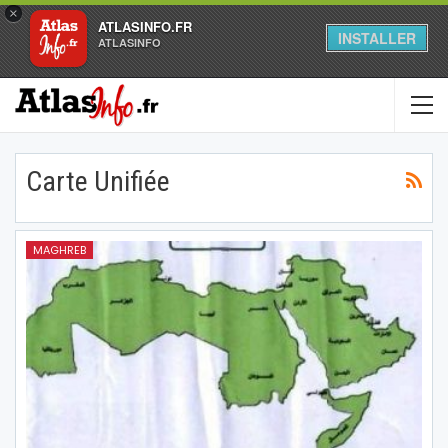
×
ATLASINFO.FR
INSTALLER
ATLASINFO
Carte Unifiée
MAGHREB