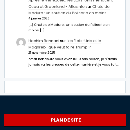
Après le Venezuela, les États-Unis menacent
Cuba et Groenland - Atlasinfo
sur
Chute de
Maduro : un soutien du Polisario en moins
4 janvier 2026
[…] Chute de Maduro : un soutien du Polisario en
moins […]
Hachim Bennani
sur
Les États-Unis et le
Maghreb : que veut faire Trump ?
21 novembre 2025
omar bendouro vous avez 1000 fois raison, je n'avais
jamais vu les choses de cette manière et je vous fait…
PLAN DE SITE