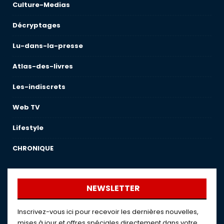
Culture-Medias
Décryptages
Lu-dans-la-presse
Atlas-des-livres
Les-indiscrets
Web TV
Lifestyle
CHRONIQUE
NEWSLETTER
Inscrivez-vous ici pour recevoir les dernières nouvelles,
mises à jour et offres spéciales directement dans votre