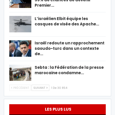
Premier…
L’israélien Elbit équipe les
casques de visée des Apache…
Israël redoute un rapprochement
saoudo-turc dans un contexte
de…
Sebta : la Fédération de la presse
marocaine condamne…
PRÉCÉDENT
SUIVANT
1 De 30 854
LES PLUS LUS