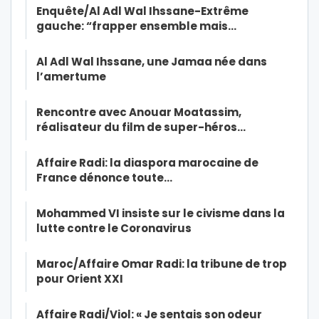
Enquête/Al Adl Wal Ihssane-Extrême
gauche: “frapper ensemble mais…
Al Adl Wal Ihssane, une Jamaa née dans
l’amertume
Rencontre avec Anouar Moatassim,
réalisateur du film de super-héros…
Affaire Radi: la diaspora marocaine de
France dénonce toute…
Mohammed VI insiste sur le civisme dans la
lutte contre le Coronavirus
Maroc/Affaire Omar Radi: la tribune de trop
pour Orient XXI
Affaire Radi/Viol: « Je sentais son odeur