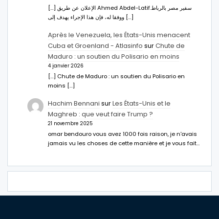
[…] الإعلان عن طريق Ahmed Abdel-Latifسفير مصر بالرباط.
ووفقا له، فإن هذا الإجراء يهدف إلى […]
Après le Venezuela, les États-Unis menacent
Cuba et Groenland - Atlasinfo
sur
Chute de
Maduro : un soutien du Polisario en moins
4 janvier 2026
[…] Chute de Maduro : un soutien du Polisario en
moins […]
Hachim Bennani
sur
Les États-Unis et le
Maghreb : que veut faire Trump ?
21 novembre 2025
omar bendouro vous avez 1000 fois raison, je n'avais
jamais vu les choses de cette manière et je vous fait…