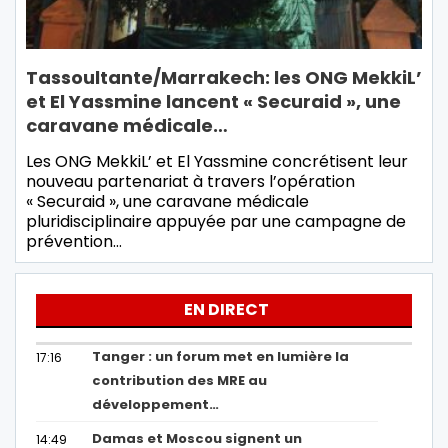
Tassoultante/Marrakech: les ONG MekkiL’
et El Yassmine lancent « Securaid », une
caravane médicale…
Les ONG MekkiL’ et El Yassmine concrétisent leur
nouveau partenariat à travers l’opération
« Securaid », une caravane médicale
pluridisciplinaire appuyée par une campagne de
prévention…
EN DIRECT
Tanger : un forum met en lumière la
17:16
contribution des MRE au
développement…
Damas et Moscou signent un
14:49