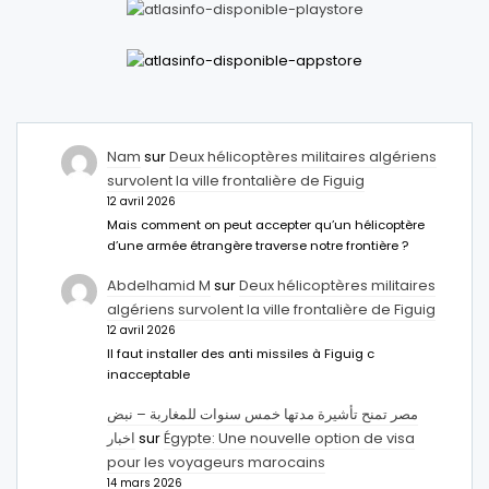
Nam
sur
Deux hélicoptères militaires algériens
survolent la ville frontalière de Figuig
12 avril 2026
Mais comment on peut accepter qu’un hélicoptère
d’une armée étrangère traverse notre frontière ?
Abdelhamid M
sur
Deux hélicoptères militaires
algériens survolent la ville frontalière de Figuig
12 avril 2026
Il faut installer des anti missiles à Figuig c
inacceptable
مصر تمنح تأشيرة مدتها خمس سنوات للمغاربة – نبض
اخبار
sur
Égypte: Une nouvelle option de visa
pour les voyageurs marocains
14 mars 2026