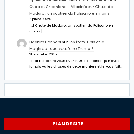
Après le Venezuela, les États-Unis menacent
Cuba et Groenland - Atlasinfo
sur
Chute de
Maduro : un soutien du Polisario en moins
4 janvier 2026
[…] Chute de Maduro : un soutien du Polisario en
moins […]
Hachim Bennani
sur
Les États-Unis et le
Maghreb : que veut faire Trump ?
21 novembre 2025
omar bendouro vous avez 1000 fois raison, je n'avais
jamais vu les choses de cette manière et je vous fait…
PLAN DE SITE