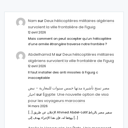
Nam
sur
Deux hélicoptères militaires algériens
survolent la ville frontalière de Figuig
12 avril 2026
Mais comment on peut accepter qu’un hélicoptère
d’une armée étrangère traverse notre frontière ?
Abdelhamid M
sur
Deux hélicoptères militaires
algériens survolent la ville frontalière de Figuig
12 avril 2026
Il faut installer des anti missiles à Figuig c
inacceptable
مصر تمنح تأشيرة مدتها خمس سنوات للمغاربة – نبض
اخبار
sur
Égypte: Une nouvelle option de visa
pour les voyageurs marocains
14 mars 2026
[…] الإعلان عن طريق Ahmed Abdel-Latifسفير مصر بالرباط.
ووفقا له، فإن هذا الإجراء يهدف إلى […]