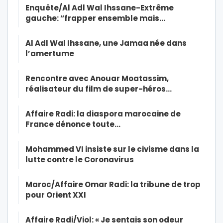
Enquête/Al Adl Wal Ihssane-Extrême
gauche: “frapper ensemble mais…
Al Adl Wal Ihssane, une Jamaa née dans
l’amertume
Rencontre avec Anouar Moatassim,
réalisateur du film de super-héros…
Affaire Radi: la diaspora marocaine de
France dénonce toute…
Mohammed VI insiste sur le civisme dans la
lutte contre le Coronavirus
Maroc/Affaire Omar Radi: la tribune de trop
pour Orient XXI
Affaire Radi/Viol: « Je sentais son odeur