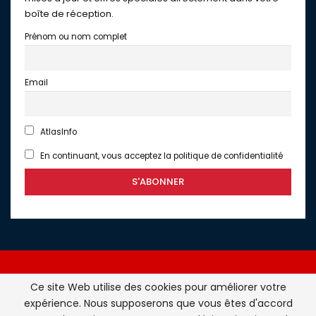
boîte de réception.
Prénom ou nom complet
Email
AtlasInfo
En continuant, vous acceptez la politique de confidentialité
Ce site Web utilise des cookies pour améliorer votre
expérience. Nous supposerons que vous êtes d'accord
Atlasinfo.fr : l'essentiel de l'actualité de la France et du