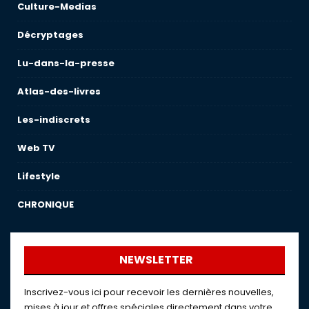
Culture-Medias
Décryptages
Lu-dans-la-presse
Atlas-des-livres
Les-indiscrets
Web TV
Lifestyle
CHRONIQUE
NEWSLETTER
Inscrivez-vous ici pour recevoir les dernières nouvelles,
mises à jour et offres spéciales directement dans votre