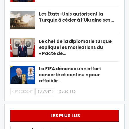
Les États-Unis autorisent la
Turquie à céder à l’Ukraine ses…
Le chef de la diplomatie turque
explique les motivations du
« Pacte de…
La FIFA dénonce un « effort
concerté et continu » pour
affaiblir…
PRÉCÉDENT
SUIVANT
1 De 30 850
LES PLUS LUS