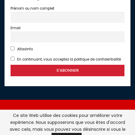
Prénom ou nom complet
Email
AtlasInfo
En continuant, vous acceptez la politique de confidentialité
Ce site Web utilise des cookies pour améliorer votre
expérience. Nous supposerons que vous êtes d'accord
Atlasinfo.fr : l'essentiel de l'actualité de la France et du
avec cela, mais vous pouvez vous désinscrire si vous le
Maghreb © Tous Droits Réservés - Atlasinfo- 2026