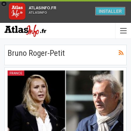
×
ATLASINFO.FR
INSTALLER
ATLASINFO
Bruno Roger-Petit
FRANCE