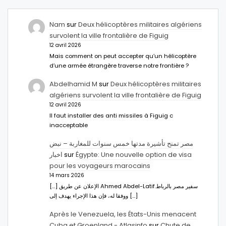
Nam
sur
Deux hélicoptères militaires algériens
survolent la ville frontalière de Figuig
12 avril 2026
Mais comment on peut accepter qu’un hélicoptère
d’une armée étrangère traverse notre frontière ?
Abdelhamid M
sur
Deux hélicoptères militaires
algériens survolent la ville frontalière de Figuig
12 avril 2026
Il faut installer des anti missiles à Figuig c
inacceptable
مصر تمنح تأشيرة مدتها خمس سنوات للمغاربة – نبض
اخبار
sur
Égypte: Une nouvelle option de visa
pour les voyageurs marocains
14 mars 2026
[…] الإعلان عن طريق Ahmed Abdel-Latifسفير مصر بالرباط.
ووفقا له، فإن هذا الإجراء يهدف إلى […]
Après le Venezuela, les États-Unis menacent
Cuba et Groenland - Atlasinfo
sur
Chute de