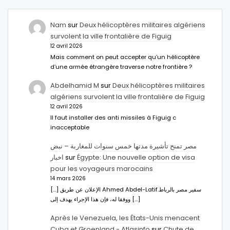
Nam
sur
Deux hélicoptères militaires algériens
survolent la ville frontalière de Figuig
12 avril 2026
Mais comment on peut accepter qu’un hélicoptère
d’une armée étrangère traverse notre frontière ?
Abdelhamid M
sur
Deux hélicoptères militaires
algériens survolent la ville frontalière de Figuig
12 avril 2026
Il faut installer des anti missiles à Figuig c
inacceptable
مصر تمنح تأشيرة مدتها خمس سنوات للمغاربة – نبض
اخبار
sur
Égypte: Une nouvelle option de visa
pour les voyageurs marocains
14 mars 2026
[…] الإعلان عن طريق Ahmed Abdel-Latifسفير مصر بالرباط.
ووفقا له، فإن هذا الإجراء يهدف إلى […]
Après le Venezuela, les États-Unis menacent
Cuba et Groenland - Atlasinfo
sur
Chute de