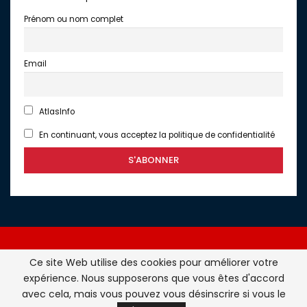
Prénom ou nom complet
Email
AtlasInfo
En continuant, vous acceptez la politique de confidentialité
Ce site Web utilise des cookies pour améliorer votre
expérience. Nous supposerons que vous êtes d'accord
Atlasinfo.fr : l'essentiel de l'actualité de la France et du
avec cela, mais vous pouvez vous désinscrire si vous le
Maghreb © Tous Droits Réservés - Atlasinfo- 2026