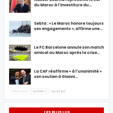
du Maroc à l’investiture du…
Sebta : « Le Maroc honore toujours
ses engagements », affirme une…
Le FC Barcelone annule son match
amical au Maroc après la crise…
La CAF réaffirme « à l’unanimité »
son soutien à Gianni…
PRÉCÉDENT
SUIVANT
1 De 30 841
LES PLUS LUS