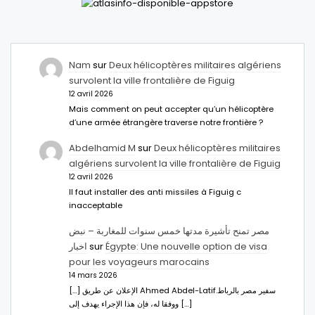
Nam
sur
Deux hélicoptères militaires algériens
survolent la ville frontalière de Figuig
12 avril 2026
Mais comment on peut accepter qu’un hélicoptère
d’une armée étrangère traverse notre frontière ?
Abdelhamid M
sur
Deux hélicoptères militaires
algériens survolent la ville frontalière de Figuig
12 avril 2026
Il faut installer des anti missiles à Figuig c
inacceptable
مصر تمنح تأشيرة مدتها خمس سنوات للمغاربة – نبض
اخبار
sur
Égypte: Une nouvelle option de visa
pour les voyageurs marocains
14 mars 2026
[…] الإعلان عن طريق Ahmed Abdel-Latifسفير مصر بالرباط.
ووفقا له، فإن هذا الإجراء يهدف إلى […]