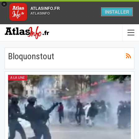
×
ATLASINFO.FR
INSTALLER
ATLASINFO
Bloquonstout
A LA UNE