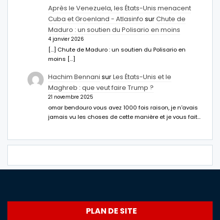
Après le Venezuela, les États-Unis menacent
Cuba et Groenland - Atlasinfo
sur
Chute de
Maduro : un soutien du Polisario en moins
4 janvier 2026
[…] Chute de Maduro : un soutien du Polisario en
moins […]
Hachim Bennani
sur
Les États-Unis et le
Maghreb : que veut faire Trump ?
21 novembre 2025
omar bendouro vous avez 1000 fois raison, je n'avais
jamais vu les choses de cette manière et je vous fait…
PLAN DE SITE