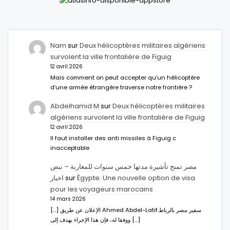
Nam
sur
Deux hélicoptères militaires algériens
survolent la ville frontalière de Figuig
12 avril 2026
Mais comment on peut accepter qu’un hélicoptère
d’une armée étrangère traverse notre frontière ?
Abdelhamid M
sur
Deux hélicoptères militaires
algériens survolent la ville frontalière de Figuig
12 avril 2026
Il faut installer des anti missiles à Figuig c
inacceptable
مصر تمنح تأشيرة مدتها خمس سنوات للمغاربة – نبض
اخبار
sur
Égypte: Une nouvelle option de visa
pour les voyageurs marocains
14 mars 2026
[…] الإعلان عن طريق Ahmed Abdel-Latifسفير مصر بالرباط.
ووفقا له، فإن هذا الإجراء يهدف إلى […]