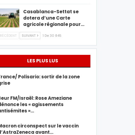
Casablanca-Settat se
dotera d’une Carte
agricole régionale pour…
RÉCÉDENT
SUIVANT
1 De 30 845
LES PLUS LUS
France/ Polisario: sortir de la zone
grise
Beur FM/Israël: Rose Ameziane
dénonce les « agissements
antisémites »…
Macron circonspect sur le vaccin
d’AstraZeneca avant…