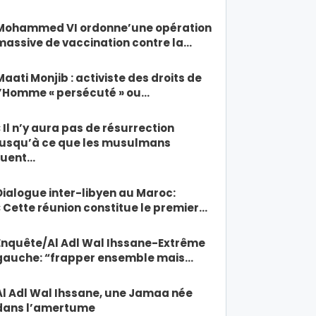
Mohammed VI ordonne’une opération
massive de vaccination contre la…
Maati Monjib : activiste des droits de
l’Homme « persécuté » ou…
« Il n’y aura pas de résurrection
jusqu’à ce que les musulmans
tuent…
Dialogue inter-libyen au Maroc:
« Cette réunion constitue le premier…
Enquête/Al Adl Wal Ihssane-Extrême
gauche: “frapper ensemble mais…
Al Adl Wal Ihssane, une Jamaa née
dans l’amertume