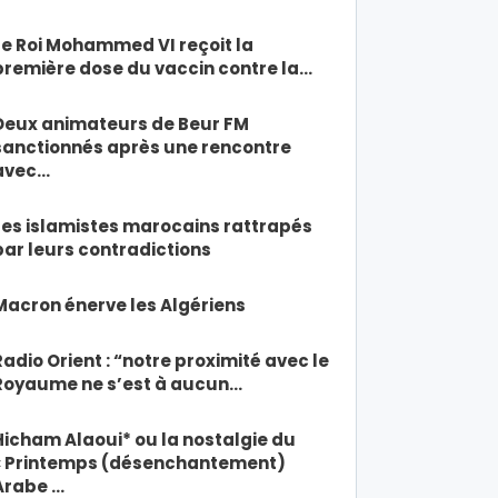
Le Roi Mohammed VI reçoit la
première dose du vaccin contre la…
Deux animateurs de Beur FM
sanctionnés après une rencontre
avec…
Les islamistes marocains rattrapés
par leurs contradictions
Macron énerve les Algériens
Radio Orient : “notre proximité avec le
Royaume ne s’est à aucun…
Hicham Alaoui* ou la nostalgie du
« Printemps (désenchantement)
Arabe …