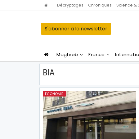
Décryptages
Chroniques
Science & 
S'abonner à la newsletter
Maghreb
France
Internati
BIA
ÉCONOMIE