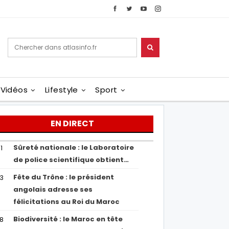
Vidéos
Lifestyle
Sport
EN DIRECT
Sûreté nationale : le Laboratoire
1
de police scientifique obtient…
Fête du Trône : le président
43
angolais adresse ses
félicitations au Roi du Maroc
Biodiversité : le Maroc en tête
38