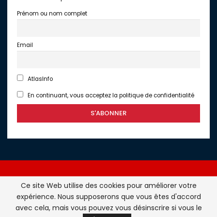
Prénom ou nom complet
Email
AtlasInfo
En continuant, vous acceptez la politique de confidentialité
Ce site Web utilise des cookies pour améliorer votre
expérience. Nous supposerons que vous êtes d'accord
Atlasinfo.fr : l'essentiel de l'actualité de la France et du
avec cela, mais vous pouvez vous désinscrire si vous le
Maghreb © Tous Droits Réservés - Atlasinfo- 2026