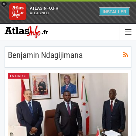
×
ATLASINFO.FR
INSTALLER
ATLASINFO
Benjamin Ndagijimana
EN DIRECT