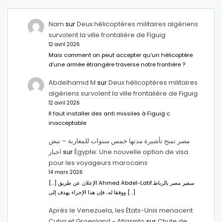
Nam
sur
Deux hélicoptères militaires algériens
survolent la ville frontalière de Figuig
12 avril 2026
Mais comment on peut accepter qu’un hélicoptère
d’une armée étrangère traverse notre frontière ?
Abdelhamid M
sur
Deux hélicoptères militaires
algériens survolent la ville frontalière de Figuig
12 avril 2026
Il faut installer des anti missiles à Figuig c
inacceptable
مصر تمنح تأشيرة مدتها خمس سنوات للمغاربة – نبض
اخبار
sur
Égypte: Une nouvelle option de visa
pour les voyageurs marocains
14 mars 2026
[…] الإعلان عن طريق Ahmed Abdel-Latifسفير مصر بالرباط.
ووفقا له، فإن هذا الإجراء يهدف إلى […]
Après le Venezuela, les États-Unis menacent
Cuba et Groenland - Atlasinfo
sur
Chute de