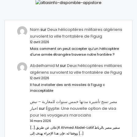
Nam
sur
Deux hélicoptères militaires algériens
survolent la ville frontalière de Figuig
12 avril 2026
Mais comment on peut accepter qu’un hélicoptère
d’une armée étrangère traverse notre frontière ?
Abdelhamid M
sur
Deux hélicoptères militaires
algériens survolent la ville frontalière de Figuig
12 avril 2026
Il faut installer des anti missiles à Figuig c
inacceptable
مصر تمنح تأشيرة مدتها خمس سنوات للمغاربة – نبض
اخبار
sur
Égypte: Une nouvelle option de visa
pour les voyageurs marocains
14 mars 2026
[…] الإعلان عن طريق Ahmed Abdel-Latifسفير مصر بالرباط.
ووفقا له، فإن هذا الإجراء يهدف إلى […]