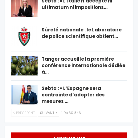
Sebta : « L’Italie n’accepte ni
ultimatum ni impositions…
Sûreté nationale : le Laboratoire
de police scientifique obtient…
Tanger accueille la première
conférence internationale dédiée
à…
Sebta : « L’Espagne sera
contrainte d’adopter des
mesures …
PRÉCÉDENT
SUIVANT
1 De 30 846