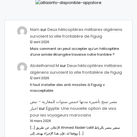
Nam
sur
Deux hélicoptères militaires algériens
survolent la ville frontalière de Figuig
12 avril 2026
Mais comment on peut accepter qu’un hélicoptère
d’une armée étrangère traverse notre frontière ?
Abdelhamid M
sur
Deux hélicoptères militaires
algériens survolent la ville frontalière de Figuig
12 avril 2026
Il faut installer des anti missiles à Figuig c
inacceptable
مصر تمنح تأشيرة مدتها خمس سنوات للمغاربة – نبض
اخبار
sur
Égypte: Une nouvelle option de visa
pour les voyageurs marocains
14 mars 2026
[…] الإعلان عن طريق Ahmed Abdel-Latifسفير مصر بالرباط.
ووفقا له، فإن هذا الإجراء يهدف إلى […]