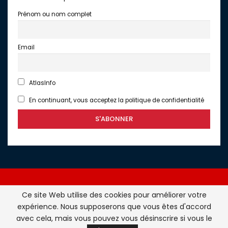
Prénom ou nom complet
Email
AtlasInfo
En continuant, vous acceptez la politique de confidentialité
Ce site Web utilise des cookies pour améliorer votre
expérience. Nous supposerons que vous êtes d'accord
Atlasinfo.fr : l'essentiel de l'actualité de la France et du
avec cela, mais vous pouvez vous désinscrire si vous le
Maghreb © Tous Droits Réservés - Atlasinfo- 2026