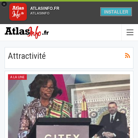
×
ATLASINFO.FR
INSTALLER
ATLASINFO
Attractivité
A LA UNE