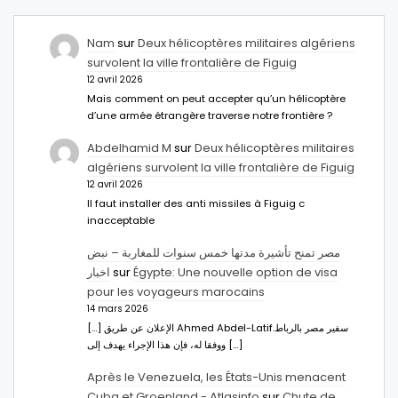
Nam
sur
Deux hélicoptères militaires algériens
survolent la ville frontalière de Figuig
12 avril 2026
Mais comment on peut accepter qu’un hélicoptère
d’une armée étrangère traverse notre frontière ?
Abdelhamid M
sur
Deux hélicoptères militaires
algériens survolent la ville frontalière de Figuig
12 avril 2026
Il faut installer des anti missiles à Figuig c
inacceptable
مصر تمنح تأشيرة مدتها خمس سنوات للمغاربة – نبض
اخبار
sur
Égypte: Une nouvelle option de visa
pour les voyageurs marocains
14 mars 2026
[…] الإعلان عن طريق Ahmed Abdel-Latifسفير مصر بالرباط.
ووفقا له، فإن هذا الإجراء يهدف إلى […]
Après le Venezuela, les États-Unis menacent
Cuba et Groenland - Atlasinfo
sur
Chute de