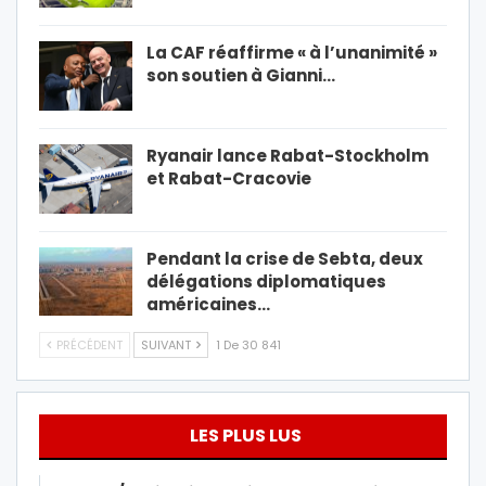
La CAF réaffirme « à l’unanimité »
son soutien à Gianni…
Ryanair lance Rabat-Stockholm
et Rabat-Cracovie
Pendant la crise de Sebta, deux
délégations diplomatiques
américaines…
PRÉCÉDENT
SUIVANT
1 De 30 841
LES PLUS LUS