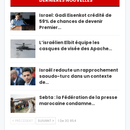
DERNIÈRES NOUVELLES
Israel: Gadi Eisenkot crédité de
59% de chances de devenir
Premier…
L’israélien Elbit équipe les
casques de visée des Apache…
Israël redoute un rapprochement
saoudo-turc dans un contexte
de…
Sebta : la Fédération de la presse
marocaine condamne…
PRÉCÉDENT
SUIVANT
1 De 30 854