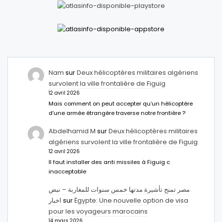
Nam
sur
Deux hélicoptères militaires algériens
survolent la ville frontalière de Figuig
12 avril 2026
Mais comment on peut accepter qu’un hélicoptère
d’une armée étrangère traverse notre frontière ?
Abdelhamid M
sur
Deux hélicoptères militaires
algériens survolent la ville frontalière de Figuig
12 avril 2026
Il faut installer des anti missiles à Figuig c
inacceptable
مصر تمنح تأشيرة مدتها خمس سنوات للمغاربة – نبض
اخبار
sur
Égypte: Une nouvelle option de visa
pour les voyageurs marocains
14 mars 2026