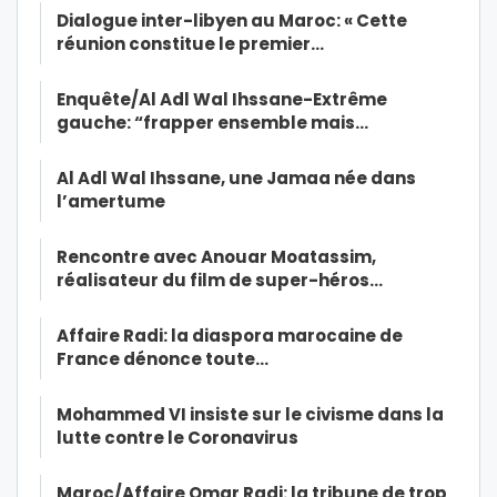
Dialogue inter-libyen au Maroc: « Cette
réunion constitue le premier…
Enquête/Al Adl Wal Ihssane-Extrême
gauche: “frapper ensemble mais…
Al Adl Wal Ihssane, une Jamaa née dans
l’amertume
Rencontre avec Anouar Moatassim,
réalisateur du film de super-héros…
Affaire Radi: la diaspora marocaine de
France dénonce toute…
Mohammed VI insiste sur le civisme dans la
lutte contre le Coronavirus
Maroc/Affaire Omar Radi: la tribune de trop