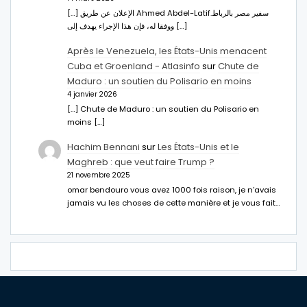
[…] الإعلان عن طريق Ahmed Abdel-Latifسفير مصر بالرباط.
ووفقا له، فإن هذا الإجراء يهدف إلى […]
Après le Venezuela, les États-Unis menacent
Cuba et Groenland - Atlasinfo
sur
Chute de
Maduro : un soutien du Polisario en moins
4 janvier 2026
[…] Chute de Maduro : un soutien du Polisario en
moins […]
Hachim Bennani
sur
Les États-Unis et le
Maghreb : que veut faire Trump ?
21 novembre 2025
omar bendouro vous avez 1000 fois raison, je n'avais
jamais vu les choses de cette manière et je vous fait…