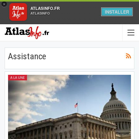
×
ATLASINFO.FR
INSTALLER
ATLASINFO
Assistance
A LA UNE