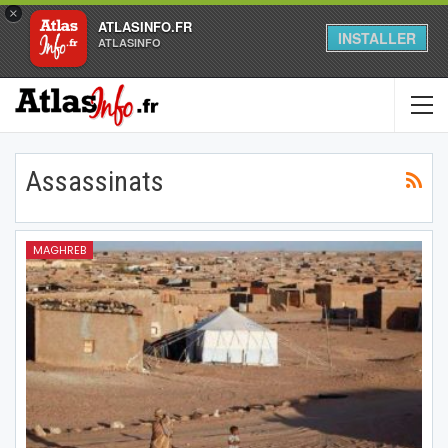
×
ATLASINFO.FR
INSTALLER
ATLASINFO
Assassinats
MAGHREB