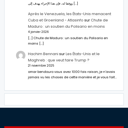
ووفقا له، فإن هذا الإجراء يهدف إلى […]
Après le Venezuela, les États-Unis menacent
Cuba et Groenland - Atlasinfo
sur
Chute de
Maduro : un soutien du Polisario en moins
4 janvier 2026
[…] Chute de Maduro : un soutien du Polisario en
moins […]
Hachim Bennani
sur
Les États-Unis et le
Maghreb : que veut faire Trump ?
21 novembre 2025
omar bendouro vous avez 1000 fois raison, je n'avais
jamais vu les choses de cette manière et je vous fait…