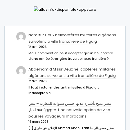
Nam
sur
Deux hélicoptères militaires algériens
survolent la ville frontalière de Figuig
12 avril 2026
Mais comment on peut accepter qu’un hélicoptère
d’une armée étrangère traverse notre frontière ?
Abdelhamid M
sur
Deux hélicoptères militaires
algériens survolent la ville frontalière de Figuig
12 avril 2026
Il faut installer des anti missiles à Figuig c
inacceptable
مصر تمنح تأشيرة مدتها خمس سنوات للمغاربة – نبض
اخبار
sur
Égypte: Une nouvelle option de visa
pour les voyageurs marocains
14 mars 2026
[…] الإعلان عن طريق Ahmed Abdel-Latifسفير مصر بالرباط.