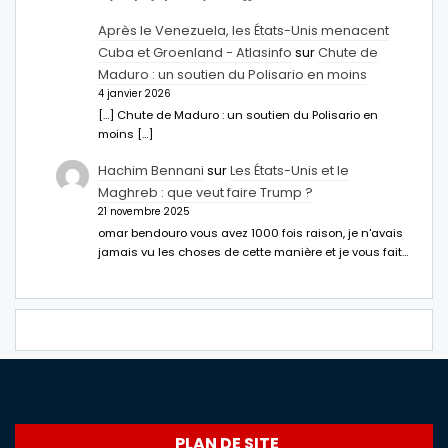
Après le Venezuela, les États-Unis menacent
Cuba et Groenland - Atlasinfo
sur
Chute de
Maduro : un soutien du Polisario en moins
4 janvier 2026
[…] Chute de Maduro : un soutien du Polisario en
moins […]
Hachim Bennani
sur
Les États-Unis et le
Maghreb : que veut faire Trump ?
21 novembre 2025
omar bendouro vous avez 1000 fois raison, je n'avais
jamais vu les choses de cette manière et je vous fait…
PLAN DE SITE