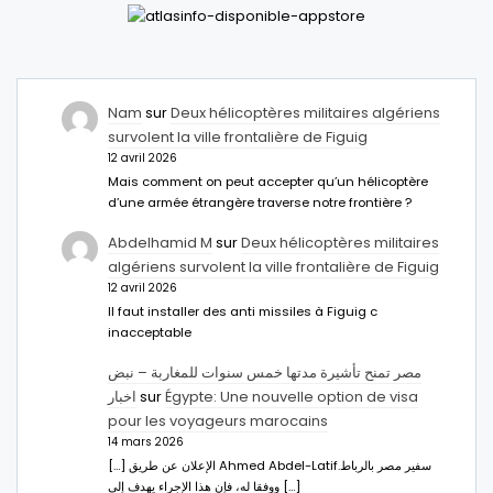
Nam
sur
Deux hélicoptères militaires algériens
survolent la ville frontalière de Figuig
12 avril 2026
Mais comment on peut accepter qu’un hélicoptère
d’une armée étrangère traverse notre frontière ?
Abdelhamid M
sur
Deux hélicoptères militaires
algériens survolent la ville frontalière de Figuig
12 avril 2026
Il faut installer des anti missiles à Figuig c
inacceptable
مصر تمنح تأشيرة مدتها خمس سنوات للمغاربة – نبض
اخبار
sur
Égypte: Une nouvelle option de visa
pour les voyageurs marocains
14 mars 2026
[…] الإعلان عن طريق Ahmed Abdel-Latifسفير مصر بالرباط.
ووفقا له، فإن هذا الإجراء يهدف إلى […]