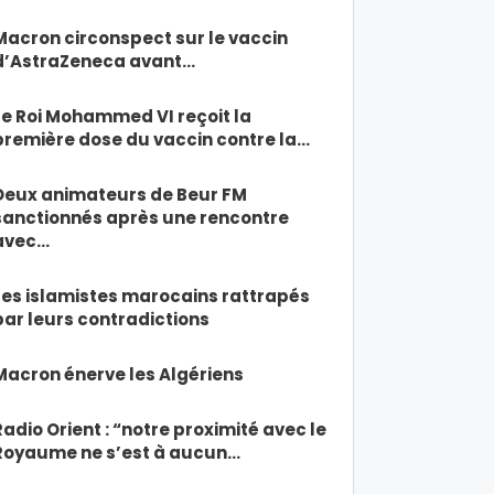
Macron circonspect sur le vaccin
d’AstraZeneca avant…
Le Roi Mohammed VI reçoit la
première dose du vaccin contre la…
Deux animateurs de Beur FM
sanctionnés après une rencontre
avec…
Les islamistes marocains rattrapés
par leurs contradictions
Macron énerve les Algériens
Radio Orient : “notre proximité avec le
Royaume ne s’est à aucun…