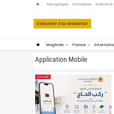
Décryptages
Chroniques
Science & 
S'abonner à la newsletter
Maghreb
France
Internati
Application Mobile
A LA UNE