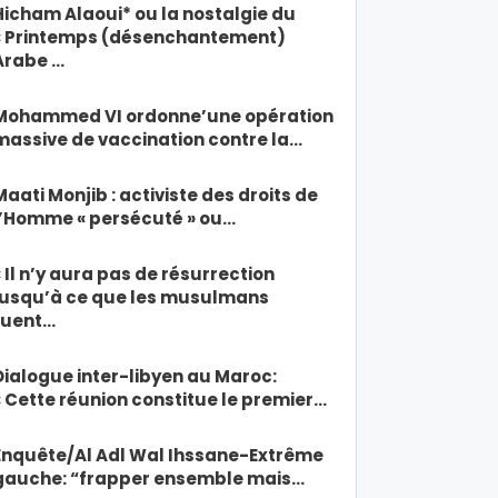
Hicham Alaoui* ou la nostalgie du
« Printemps (désenchantement)
Arabe …
Mohammed VI ordonne’une opération
massive de vaccination contre la…
Maati Monjib : activiste des droits de
l’Homme « persécuté » ou…
« Il n’y aura pas de résurrection
jusqu’à ce que les musulmans
tuent…
Dialogue inter-libyen au Maroc:
« Cette réunion constitue le premier…
Enquête/Al Adl Wal Ihssane-Extrême
gauche: “frapper ensemble mais…