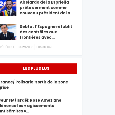
Abelardo de la Espriella
prête serment comme
nouveau président de la…
Sebta : l’Espagne rétablit
des contrôles aux
frontières avec…
RÉCÉDENT
SUIVANT
1 De 30 848
LES PLUS LUS
France/ Polisario: sortir de la zone
grise
Beur FM/Israël: Rose Ameziane
dénonce les « agissements
antisémites »…