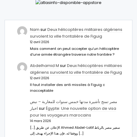
Nam
sur
Deux hélicoptères militaires algériens
survolent la ville frontalière de Figuig
12 avril 2026
Mais comment on peut accepter qu’un hélicoptère
d’une armée étrangère traverse notre frontière ?
Abdelhamid M
sur
Deux hélicoptères militaires
algériens survolent la ville frontalière de Figuig
12 avril 2026
Il faut installer des anti missiles à Figuig c
inacceptable
مصر تمنح تأشيرة مدتها خمس سنوات للمغاربة – نبض
اخبار
sur
Égypte: Une nouvelle option de visa
pour les voyageurs marocains
14 mars 2026
[…] الإعلان عن طريق Ahmed Abdel-Latifسفير مصر بالرباط.
ووفقا له، فإن هذا الإجراء يهدف إلى […]