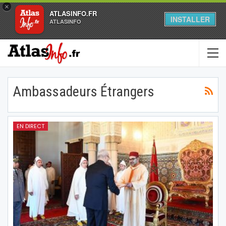
×
ATLASINFO.FR
INSTALLER
ATLASINFO
Ambassadeurs Étrangers
EN DIRECT