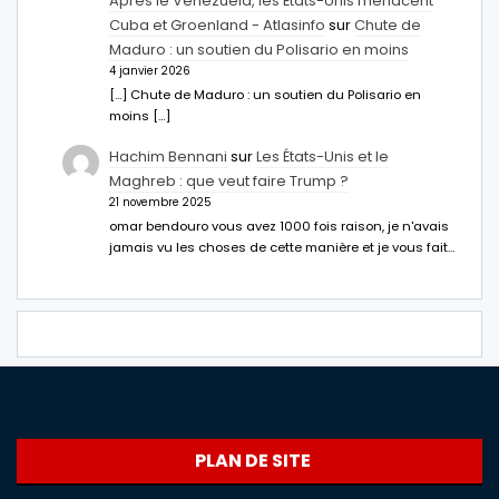
Après le Venezuela, les États-Unis menacent
Cuba et Groenland - Atlasinfo
sur
Chute de
Maduro : un soutien du Polisario en moins
4 janvier 2026
[…] Chute de Maduro : un soutien du Polisario en
moins […]
Hachim Bennani
sur
Les États-Unis et le
Maghreb : que veut faire Trump ?
21 novembre 2025
omar bendouro vous avez 1000 fois raison, je n'avais
jamais vu les choses de cette manière et je vous fait…
PLAN DE SITE