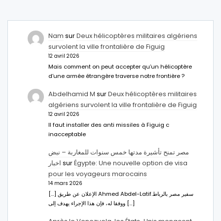
Nam
sur
Deux hélicoptères militaires algériens
survolent la ville frontalière de Figuig
12 avril 2026
Mais comment on peut accepter qu’un hélicoptère
d’une armée étrangère traverse notre frontière ?
Abdelhamid M
sur
Deux hélicoptères militaires
algériens survolent la ville frontalière de Figuig
12 avril 2026
Il faut installer des anti missiles à Figuig c
inacceptable
مصر تمنح تأشيرة مدتها خمس سنوات للمغاربة – نبض
اخبار
sur
Égypte: Une nouvelle option de visa
pour les voyageurs marocains
14 mars 2026
[…] الإعلان عن طريق Ahmed Abdel-Latifسفير مصر بالرباط.
ووفقا له، فإن هذا الإجراء يهدف إلى […]