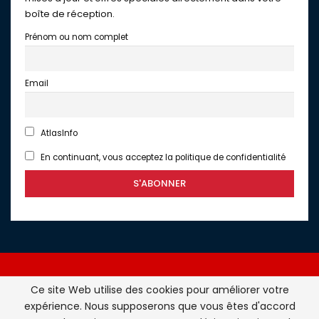
boîte de réception.
Prénom ou nom complet
Email
AtlasInfo
En continuant, vous acceptez la politique de confidentialité
Ce site Web utilise des cookies pour améliorer votre
expérience. Nous supposerons que vous êtes d'accord
Atlasinfo.fr : l'essentiel de l'actualité de la France et du