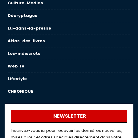
Culture-Medias
Décryptages
Lu-dans-la-presse
Atlas-des-livres
Les-indiscrets
Web TV
Lifestyle
CHRONIQUE
NEWSLETTER
Inscrivez-vous ici pour recevoir les dernières nouvelles,
mises à jour et offres spéciales directement dans votre