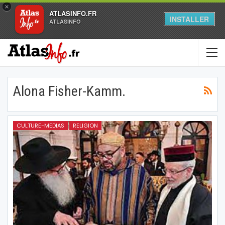
×
ATLASINFO.FR
INSTALLER
ATLASINFO
Alona Fisher-Kamm.
CULTURE-MEDIAS
RELIGION