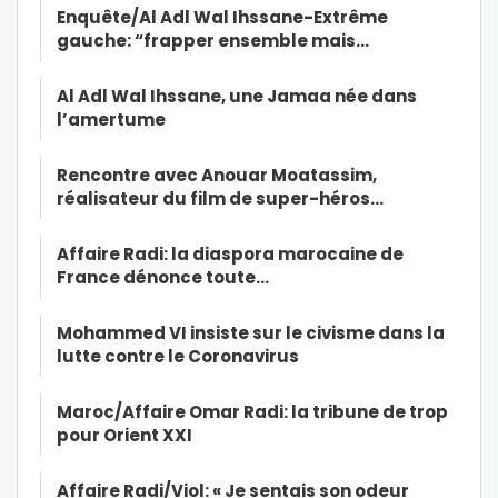
Enquête/Al Adl Wal Ihssane-Extrême
gauche: “frapper ensemble mais…
Al Adl Wal Ihssane, une Jamaa née dans
l’amertume
Rencontre avec Anouar Moatassim,
réalisateur du film de super-héros…
Affaire Radi: la diaspora marocaine de
France dénonce toute…
Mohammed VI insiste sur le civisme dans la
lutte contre le Coronavirus
Maroc/Affaire Omar Radi: la tribune de trop
pour Orient XXI
Affaire Radi/Viol: « Je sentais son odeur