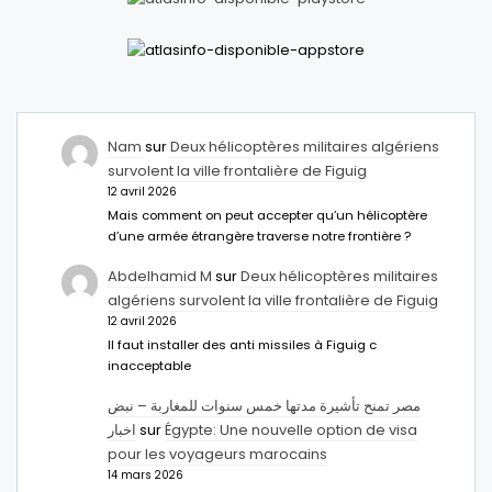
Nam
sur
Deux hélicoptères militaires algériens
survolent la ville frontalière de Figuig
12 avril 2026
Mais comment on peut accepter qu’un hélicoptère
d’une armée étrangère traverse notre frontière ?
Abdelhamid M
sur
Deux hélicoptères militaires
algériens survolent la ville frontalière de Figuig
12 avril 2026
Il faut installer des anti missiles à Figuig c
inacceptable
مصر تمنح تأشيرة مدتها خمس سنوات للمغاربة – نبض
اخبار
sur
Égypte: Une nouvelle option de visa
pour les voyageurs marocains
14 mars 2026