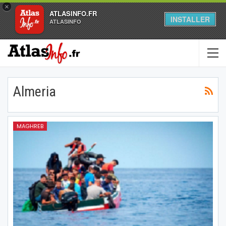
×
ATLASINFO.FR
INSTALLER
ATLASINFO
Almeria
MAGHREB