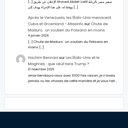
[…] الإعلان عن طريق Ahmed Abdel-Latifسفير مصر بالرباط.
ووفقا له، فإن هذا الإجراء يهدف إلى […]
Après le Venezuela, les États-Unis menacent
Cuba et Groenland - Atlasinfo
sur
Chute de
Maduro : un soutien du Polisario en moins
4 janvier 2026
[…] Chute de Maduro : un soutien du Polisario en
moins […]
Hachim Bennani
sur
Les États-Unis et le
Maghreb : que veut faire Trump ?
21 novembre 2025
omar bendouro vous avez 1000 fois raison, je n'avais
jamais vu les choses de cette manière et je vous fait…