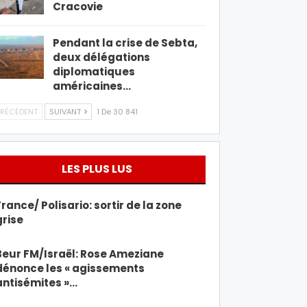
Cracovie
Pendant la crise de Sebta,
deux délégations
diplomatiques
américaines…
RÉCÉDENT
SUIVANT
1 De 30 841
LES PLUS LUS
France/ Polisario: sortir de la zone
grise
Beur FM/Israël: Rose Ameziane
dénonce les « agissements
antisémites »…