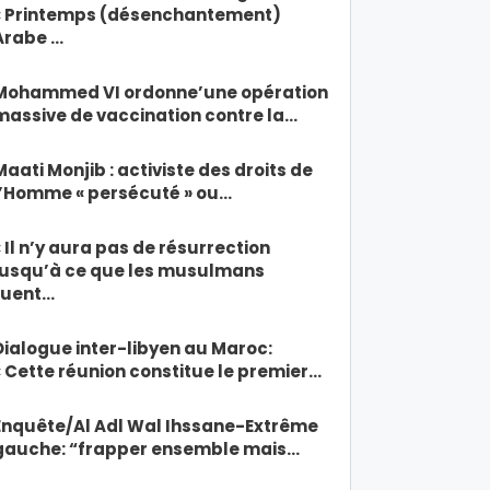
« Printemps (désenchantement)
Arabe …
Mohammed VI ordonne’une opération
massive de vaccination contre la…
Maati Monjib : activiste des droits de
l’Homme « persécuté » ou…
« Il n’y aura pas de résurrection
jusqu’à ce que les musulmans
tuent…
Dialogue inter-libyen au Maroc:
« Cette réunion constitue le premier…
Enquête/Al Adl Wal Ihssane-Extrême
gauche: “frapper ensemble mais…