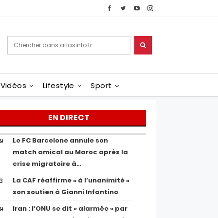
Vidéos
Lifestyle
Sport
EN DIRECT
Le FC Barcelone annule son
19
match amical au Maroc après la
crise migratoire à…
La CAF réaffirme « à l’unanimité »
13
son soutien à Gianni Infantino
Iran : l’ONU se dit « alarmée » par
29