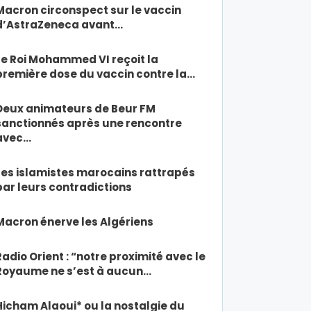
Macron circonspect sur le vaccin
d’AstraZeneca avant…
Le Roi Mohammed VI reçoit la
première dose du vaccin contre la…
Deux animateurs de Beur FM
sanctionnés après une rencontre
avec…
Les islamistes marocains rattrapés
par leurs contradictions
Macron énerve les Algériens
Radio Orient : “notre proximité avec le
Royaume ne s’est à aucun…
Hicham Alaoui* ou la nostalgie du