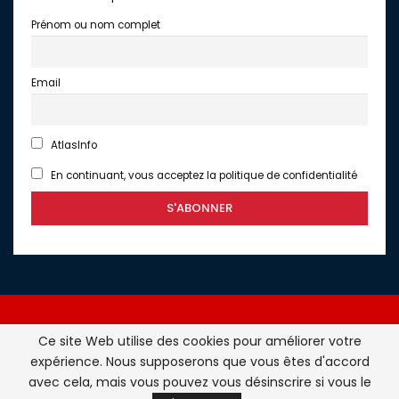
Prénom ou nom complet
Email
AtlasInfo
En continuant, vous acceptez la politique de confidentialité
Ce site Web utilise des cookies pour améliorer votre
expérience. Nous supposerons que vous êtes d'accord
Atlasinfo.fr : l'essentiel de l'actualité de la France et du
avec cela, mais vous pouvez vous désinscrire si vous le
Maghreb © Tous Droits Réservés - Atlasinfo- 2026