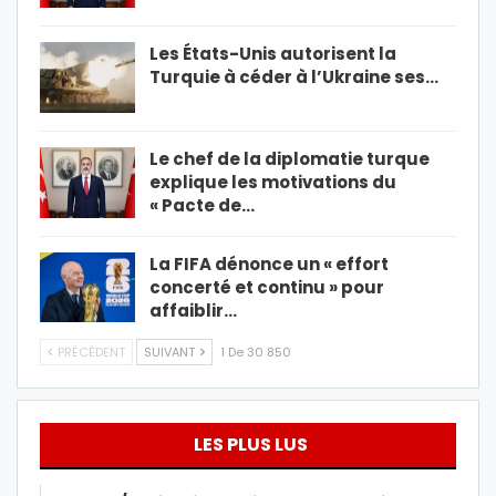
Les États-Unis autorisent la
Turquie à céder à l’Ukraine ses…
Le chef de la diplomatie turque
explique les motivations du
« Pacte de…
La FIFA dénonce un « effort
concerté et continu » pour
affaiblir…
PRÉCÉDENT
SUIVANT
1 De 30 850
LES PLUS LUS