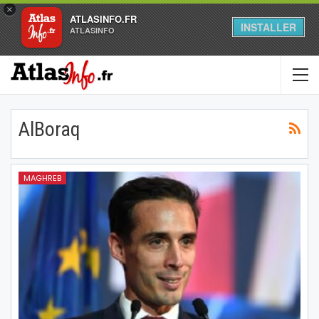
×
ATLASINFO.FR
INSTALLER
ATLASINFO
AlBoraq
MAGHREB