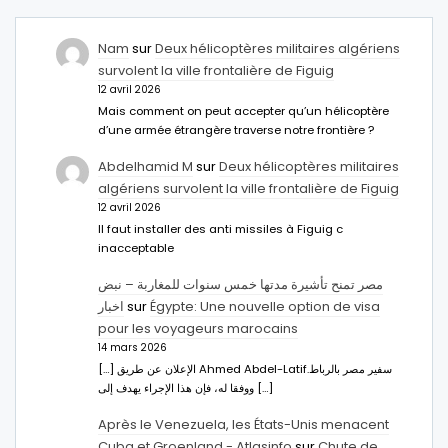
Nam
sur
Deux hélicoptères militaires algériens
survolent la ville frontalière de Figuig
12 avril 2026
Mais comment on peut accepter qu’un hélicoptère
d’une armée étrangère traverse notre frontière ?
Abdelhamid M
sur
Deux hélicoptères militaires
algériens survolent la ville frontalière de Figuig
12 avril 2026
Il faut installer des anti missiles à Figuig c
inacceptable
مصر تمنح تأشيرة مدتها خمس سنوات للمغاربة – نبض
اخبار
sur
Égypte: Une nouvelle option de visa
pour les voyageurs marocains
14 mars 2026
[…] الإعلان عن طريق Ahmed Abdel-Latifسفير مصر بالرباط.
ووفقا له، فإن هذا الإجراء يهدف إلى […]
Après le Venezuela, les États-Unis menacent
Cuba et Groenland - Atlasinfo
sur
Chute de