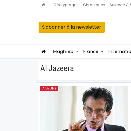
Décryptages
Chroniques
Science & 
S'abonner à la newsletter
Maghreb
France
Internati
Al Jazeera
A LA UNE