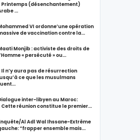
« Printemps (désenchantement)
Arabe …
Mohammed VI ordonne’une opération
massive de vaccination contre la…
Maati Monjib : activiste des droits de
l’Homme « persécuté » ou…
« Il n’y aura pas de résurrection
jusqu’à ce que les musulmans
tuent…
Dialogue inter-libyen au Maroc:
« Cette réunion constitue le premier…
Enquête/Al Adl Wal Ihssane-Extrême
gauche: “frapper ensemble mais…