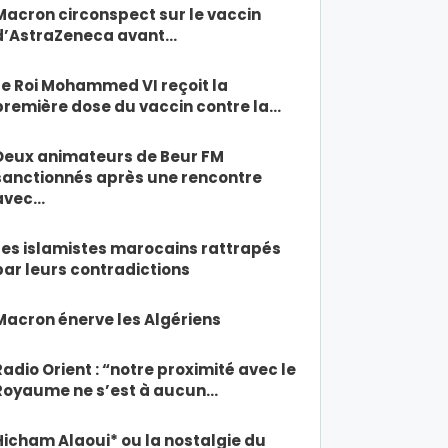
Macron circonspect sur le vaccin
d’AstraZeneca avant…
Le Roi Mohammed VI reçoit la
première dose du vaccin contre la…
Deux animateurs de Beur FM
sanctionnés après une rencontre
avec…
Les islamistes marocains rattrapés
par leurs contradictions
Macron énerve les Algériens
Radio Orient : “notre proximité avec le
Royaume ne s’est à aucun…
Hicham Alaoui* ou la nostalgie du