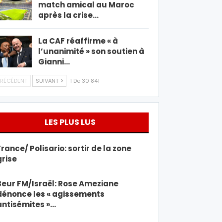
match amical au Maroc
après la crise…
La CAF réaffirme « à
l’unanimité » son soutien à
Gianni…
RÉCÉDENT
SUIVANT
1 De 30 841
LES PLUS LUS
France/ Polisario: sortir de la zone
grise
Beur FM/Israël: Rose Ameziane
dénonce les « agissements
antisémites »…