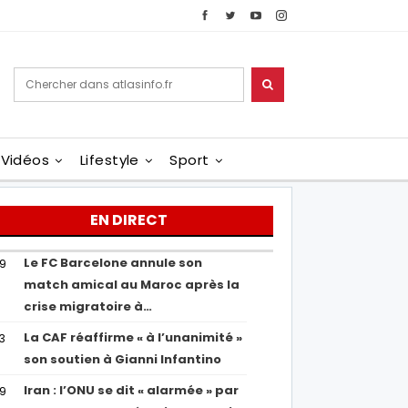
Vidéos
Lifestyle
Sport
EN DIRECT
Le FC Barcelone annule son
19
match amical au Maroc après la
crise migratoire à…
La CAF réaffirme « à l’unanimité »
13
son soutien à Gianni Infantino
Iran : l’ONU se dit « alarmée » par
29