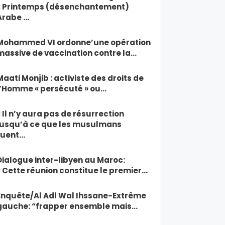
« Printemps (désenchantement)
Arabe …
Mohammed VI ordonne’une opération
massive de vaccination contre la…
Maati Monjib : activiste des droits de
l’Homme « persécuté » ou…
« Il n’y aura pas de résurrection
jusqu’à ce que les musulmans
tuent…
Dialogue inter-libyen au Maroc:
« Cette réunion constitue le premier…
Enquête/Al Adl Wal Ihssane-Extrême
gauche: “frapper ensemble mais…