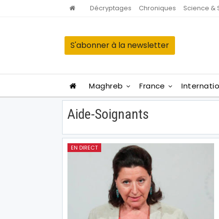
Décryptages
Chroniques
Science & 
S'abonner à la newsletter
Maghreb
France
Internati
Aide-Soignants
EN DIRECT