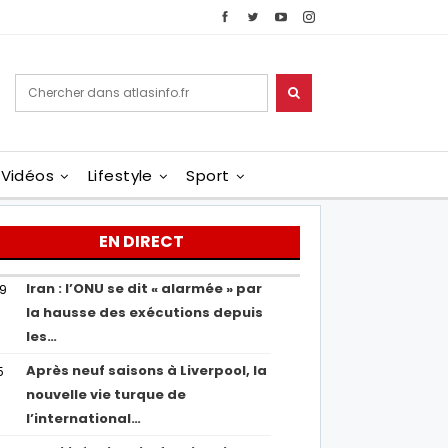
Vidéos
Lifestyle
Sport
EN DIRECT
Iran : l’ONU se dit « alarmée » par
29
la hausse des exécutions depuis
les…
Après neuf saisons à Liverpool, la
5
nouvelle vie turque de
l’international…