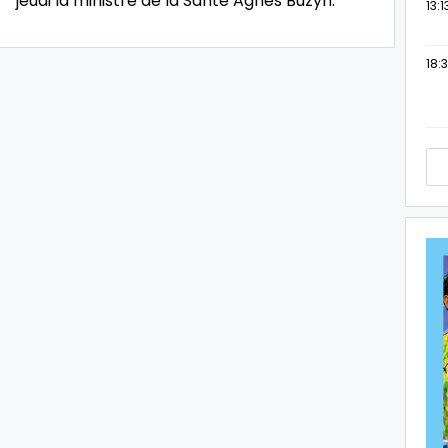
jeudi la ministre de la Santé Agnès Buzyn.
13:1
18:3