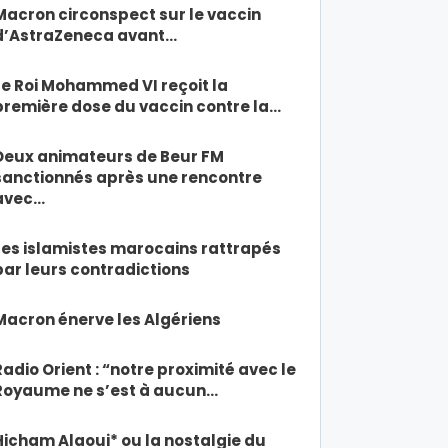
Macron circonspect sur le vaccin
d’AstraZeneca avant…
Le Roi Mohammed VI reçoit la
première dose du vaccin contre la…
Deux animateurs de Beur FM
sanctionnés après une rencontre
avec…
Les islamistes marocains rattrapés
par leurs contradictions
Macron énerve les Algériens
Radio Orient : “notre proximité avec le
Royaume ne s’est à aucun…
Hicham Alaoui* ou la nostalgie du