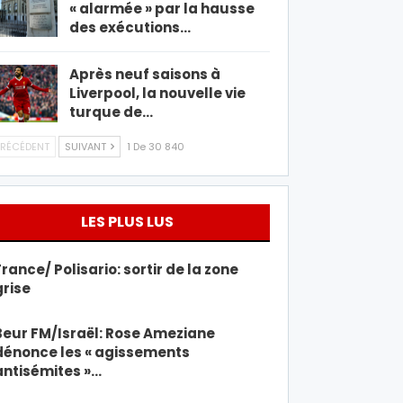
« alarmée » par la hausse
des exécutions…
Après neuf saisons à
Liverpool, la nouvelle vie
turque de…
RÉCÉDENT
SUIVANT
1 De 30 840
LES PLUS LUS
France/ Polisario: sortir de la zone
grise
Beur FM/Israël: Rose Ameziane
dénonce les « agissements
antisémites »…