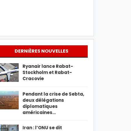
DERNIÈRES NOUVELLES
Ryanair lance Rabat-
Stockholm et Rabat-
Cracovie
Pendant la crise de Sebta,
deux délégations
diplomatiques
américaines…
Iran : l’ONU se dit