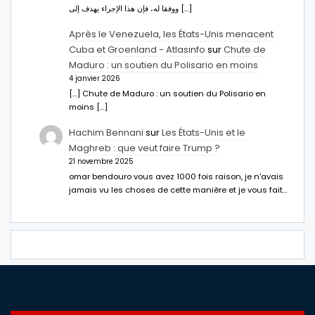
ووفقا له، فإن هذا الإجراء يهدف إلى […]
Après le Venezuela, les États-Unis menacent
Cuba et Groenland - Atlasinfo
sur
Chute de
Maduro : un soutien du Polisario en moins
4 janvier 2026
[…] Chute de Maduro : un soutien du Polisario en
moins […]
Hachim Bennani
sur
Les États-Unis et le
Maghreb : que veut faire Trump ?
21 novembre 2025
omar bendouro vous avez 1000 fois raison, je n'avais
jamais vu les choses de cette manière et je vous fait…