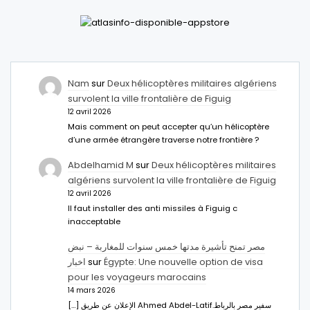
Nam
sur
Deux hélicoptères militaires algériens
survolent la ville frontalière de Figuig
12 avril 2026
Mais comment on peut accepter qu’un hélicoptère
d’une armée étrangère traverse notre frontière ?
Abdelhamid M
sur
Deux hélicoptères militaires
algériens survolent la ville frontalière de Figuig
12 avril 2026
Il faut installer des anti missiles à Figuig c
inacceptable
مصر تمنح تأشيرة مدتها خمس سنوات للمغاربة – نبض
اخبار
sur
Égypte: Une nouvelle option de visa
pour les voyageurs marocains
14 mars 2026
[…] الإعلان عن طريق Ahmed Abdel-Latifسفير مصر بالرباط.