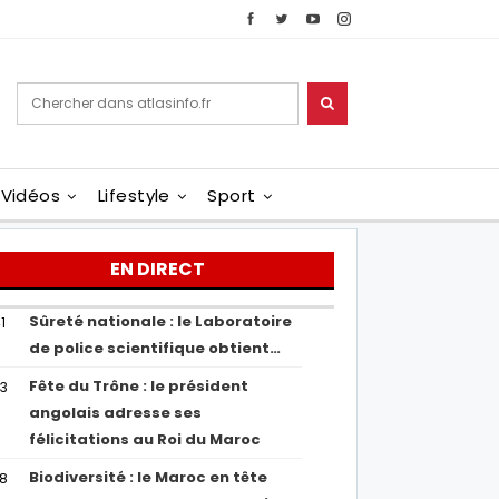
Vidéos
Lifestyle
Sport
EN DIRECT
Sûreté nationale : le Laboratoire
1
de police scientifique obtient…
Fête du Trône : le président
43
angolais adresse ses
félicitations au Roi du Maroc
Biodiversité : le Maroc en tête
38