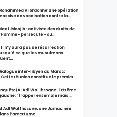
Mohammed VI ordonne’une opération
massive de vaccination contre la…
Maati Monjib : activiste des droits de
l’Homme « persécuté » ou…
« Il n’y aura pas de résurrection
jusqu’à ce que les musulmans
tuent…
Dialogue inter-libyen au Maroc:
« Cette réunion constitue le premier…
Enquête/Al Adl Wal Ihssane-Extrême
gauche: “frapper ensemble mais…
Al Adl Wal Ihssane, une Jamaa née
dans l’amertume