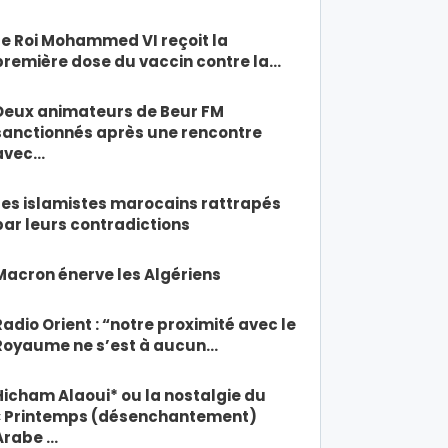
Le Roi Mohammed VI reçoit la
première dose du vaccin contre la…
Deux animateurs de Beur FM
sanctionnés après une rencontre
avec…
Les islamistes marocains rattrapés
par leurs contradictions
Macron énerve les Algériens
Radio Orient : “notre proximité avec le
Royaume ne s’est à aucun…
Hicham Alaoui* ou la nostalgie du
« Printemps (désenchantement)
Arabe …