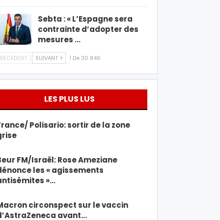
Sebta : « L’Espagne sera
contrainte d’adopter des
mesures …
RÉCÉDENT
SUIVANT
1 De 30 846
LES PLUS LUS
France/ Polisario: sortir de la zone
grise
Beur FM/Israël: Rose Ameziane
dénonce les « agissements
antisémites »…
Macron circonspect sur le vaccin
d’AstraZeneca avant…