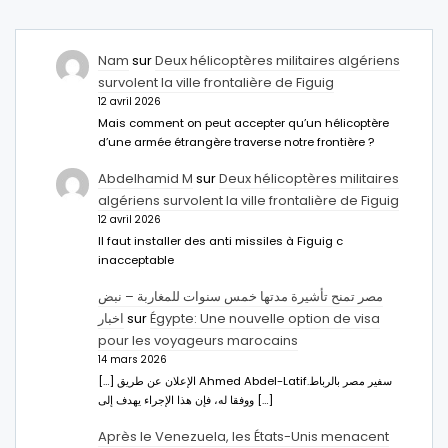
Nam
sur
Deux hélicoptères militaires algériens
survolent la ville frontalière de Figuig
12 avril 2026
Mais comment on peut accepter qu’un hélicoptère
d’une armée étrangère traverse notre frontière ?
Abdelhamid M
sur
Deux hélicoptères militaires
algériens survolent la ville frontalière de Figuig
12 avril 2026
Il faut installer des anti missiles à Figuig c
inacceptable
مصر تمنح تأشيرة مدتها خمس سنوات للمغاربة – نبض
اخبار
sur
Égypte: Une nouvelle option de visa
pour les voyageurs marocains
14 mars 2026
[…] الإعلان عن طريق Ahmed Abdel-Latifسفير مصر بالرباط.
ووفقا له، فإن هذا الإجراء يهدف إلى […]
Après le Venezuela, les États-Unis menacent