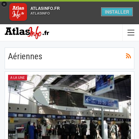
×
ATLASINFO.FR
INSTALLER
ATLASINFO
Aériennes
A LA UNE