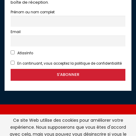
boîte de réception.
Prénom ou nom complet
Email
AtlasInfo
En continuant, vous acceptez la politique de confidentialité
Ce site Web utilise des cookies pour améliorer votre
expérience. Nous supposerons que vous êtes d'accord
Atlasinfo.fr : l'essentiel de l'actualité de la France et du
avec cela, mais vous pouvez vous désinscrire si vous le
Maghreb © Tous Droits Réservés - Atlasinfo- 2026