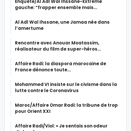
Enquête/Al Adl Wal Ihssane-Extrême
gauche: “frapper ensemble mais…
Al Adl Wal Ihssane, une Jamaa née dans
l’amertume
Rencontre avec Anouar Moatassim,
réalisateur du film de super-héros…
Affaire Radi: la diaspora marocaine de
France dénonce toute…
Mohammed VI insiste sur le civisme dans la
lutte contre le Coronavirus
Maroc/Affaire Omar Radi: la tribune de trop
pour Orient XXI
Affaire Radi/Viol: « Je sentais son odeur