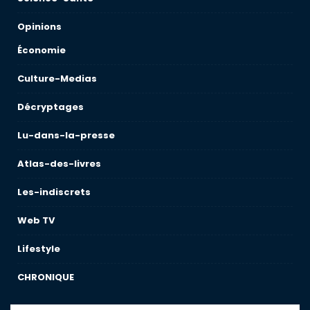
Opinions
Économie
Culture-Medias
Décryptages
Lu-dans-la-presse
Atlas-des-livres
Les-indiscrets
Web TV
Lifestyle
CHRONIQUE