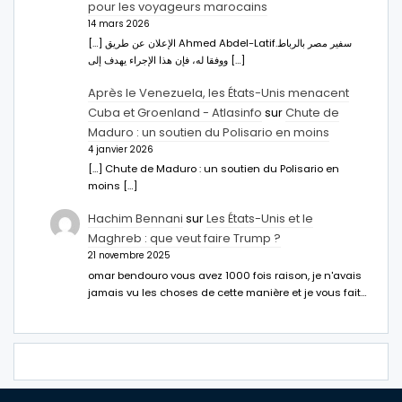
pour les voyageurs marocains
14 mars 2026
[…] الإعلان عن طريق Ahmed Abdel-Latifسفير مصر بالرباط.
ووفقا له، فإن هذا الإجراء يهدف إلى […]
Après le Venezuela, les États-Unis menacent
Cuba et Groenland - Atlasinfo
sur
Chute de
Maduro : un soutien du Polisario en moins
4 janvier 2026
[…] Chute de Maduro : un soutien du Polisario en
moins […]
Hachim Bennani
sur
Les États-Unis et le
Maghreb : que veut faire Trump ?
21 novembre 2025
omar bendouro vous avez 1000 fois raison, je n'avais
jamais vu les choses de cette manière et je vous fait…