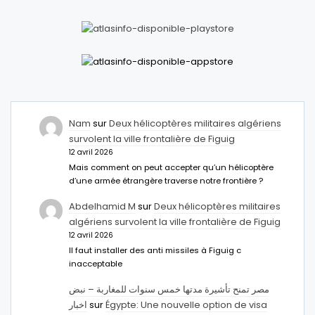
Nam
sur
Deux hélicoptères militaires algériens
survolent la ville frontalière de Figuig
12 avril 2026
Mais comment on peut accepter qu’un hélicoptère
d’une armée étrangère traverse notre frontière ?
Abdelhamid M
sur
Deux hélicoptères militaires
algériens survolent la ville frontalière de Figuig
12 avril 2026
Il faut installer des anti missiles à Figuig c
inacceptable
مصر تمنح تأشيرة مدتها خمس سنوات للمغاربة – نبض
اخبار
sur
Égypte: Une nouvelle option de visa