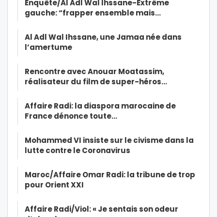
Enquête/Al Adl Wal Ihssane-Extrême
gauche: “frapper ensemble mais…
Al Adl Wal Ihssane, une Jamaa née dans
l’amertume
Rencontre avec Anouar Moatassim,
réalisateur du film de super-héros…
Affaire Radi: la diaspora marocaine de
France dénonce toute…
Mohammed VI insiste sur le civisme dans la
lutte contre le Coronavirus
Maroc/Affaire Omar Radi: la tribune de trop
pour Orient XXI
Affaire Radi/Viol: « Je sentais son odeur