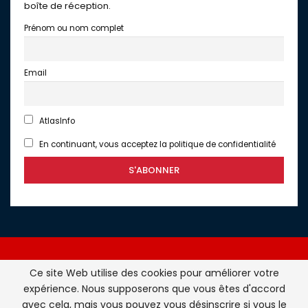
boîte de réception.
Prénom ou nom complet
Email
AtlasInfo
En continuant, vous acceptez la politique de confidentialité
Ce site Web utilise des cookies pour améliorer votre
expérience. Nous supposerons que vous êtes d'accord
Atlasinfo.fr : l'essentiel de l'actualité de la France et du
avec cela, mais vous pouvez vous désinscrire si vous le
Maghreb © Tous Droits Réservés - Atlasinfo- 2026