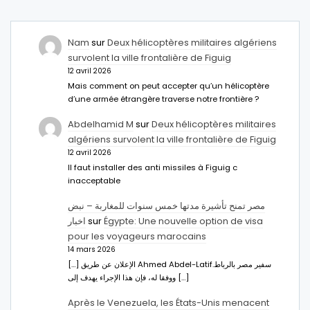
Nam
sur
Deux hélicoptères militaires algériens
survolent la ville frontalière de Figuig
12 avril 2026
Mais comment on peut accepter qu’un hélicoptère
d’une armée étrangère traverse notre frontière ?
Abdelhamid M
sur
Deux hélicoptères militaires
algériens survolent la ville frontalière de Figuig
12 avril 2026
Il faut installer des anti missiles à Figuig c
inacceptable
مصر تمنح تأشيرة مدتها خمس سنوات للمغاربة – نبض
اخبار
sur
Égypte: Une nouvelle option de visa
pour les voyageurs marocains
14 mars 2026
[…] الإعلان عن طريق Ahmed Abdel-Latifسفير مصر بالرباط.
ووفقا له، فإن هذا الإجراء يهدف إلى […]
Après le Venezuela, les États-Unis menacent