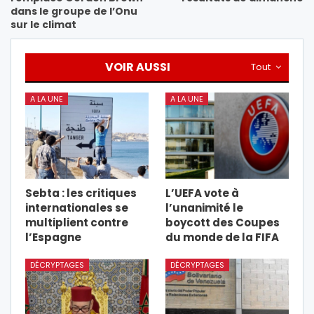
dans le groupe de l’Onu
sur le climat
VOIR AUSSI
Tout
A LA UNE
A LA UNE
Sebta : les critiques
L’UEFA vote à
internationales se
l’unanimité le
multiplient contre
boycott des Coupes
l’Espagne
du monde de la FIFA
DÉCRYPTAGES
DÉCRYPTAGES