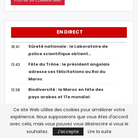
EN DIRECT
Sûreté nationale : le Laboratoire de
18:41
police scientifique obtient…
Fête du Trône : le président angolais
13:43
adresse ses félicitations au Roi du
Maroc
Biodiversité : le Maroc en tête des
13:38
pays arabes et 17e mondial
Le CESE appelle à améliorer la qualité
13:17
Ce site Web utilise des cookies pour améliorer votre
des services sociaux dans son
expérience. Nous supposerons que vous êtes d'accord
rapport…
avec cela, mais vous pouvez vous désinscrire si vous le
souhaitez.
J'accepte
Lire la suite