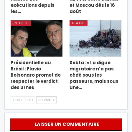
exécutions depuis
et Moscou dès le 16
les…
août
EN DIRECT
A LA UNE
Présidentielle au
Sebta : « La digue
Brésil : Flavio
migratoire n’a pas
Bolsonaro promet de
cédé sous les
respecter le verdict
passeurs, mais sous
des urnes
une…
PRÉCÉDENT
SUIVANT
LAISSER UN COMMENTAIRE