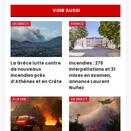
VOIR AUSSI
EN DIRECT
FRANCE
La Grèce lutte contre
Incendies : 275
de nouveaux
interpellations et 31
incendies près
mises en examen,
d’Athènes et en Crète
annonce Laurent
Nuñez
A LA UNE
EN DIRECT