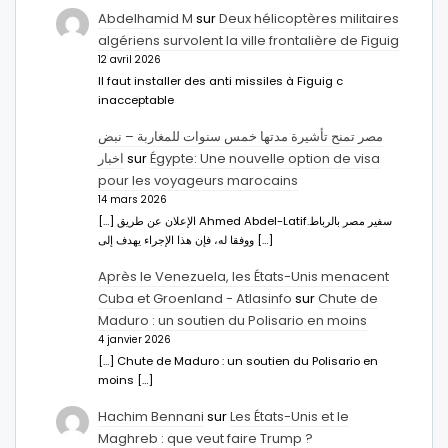
Abdelhamid M
sur
Deux hélicoptères militaires
algériens survolent la ville frontalière de Figuig
12 avril 2026
Il faut installer des anti missiles à Figuig c
inacceptable
مصر تمنح تأشيرة مدتها خمس سنوات للمغاربة – نبض
اخبار
sur
Égypte: Une nouvelle option de visa
pour les voyageurs marocains
14 mars 2026
[…] الإعلان عن طريق Ahmed Abdel-Latifسفير مصر بالرباط.
ووفقا له، فإن هذا الإجراء يهدف إلى […]
Après le Venezuela, les États-Unis menacent
Cuba et Groenland - Atlasinfo
sur
Chute de
Maduro : un soutien du Polisario en moins
4 janvier 2026
[…] Chute de Maduro : un soutien du Polisario en
moins […]
Hachim Bennani
sur
Les États-Unis et le
Maghreb : que veut faire Trump ?