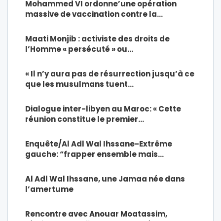
Mohammed VI ordonne’une opération
massive de vaccination contre la…
Maati Monjib : activiste des droits de
l’Homme « persécuté » ou…
« Il n’y aura pas de résurrection jusqu’à ce
que les musulmans tuent…
Dialogue inter-libyen au Maroc: « Cette
réunion constitue le premier…
Enquête/Al Adl Wal Ihssane-Extrême
gauche: “frapper ensemble mais…
Al Adl Wal Ihssane, une Jamaa née dans
l’amertume
Rencontre avec Anouar Moatassim,