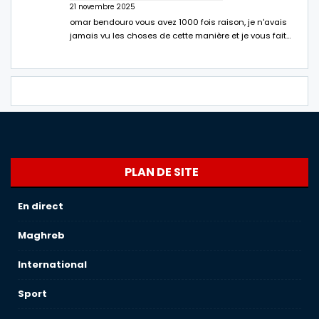
21 novembre 2025
omar bendouro vous avez 1000 fois raison, je n'avais
jamais vu les choses de cette manière et je vous fait…
PLAN DE SITE
En direct
Maghreb
International
Sport