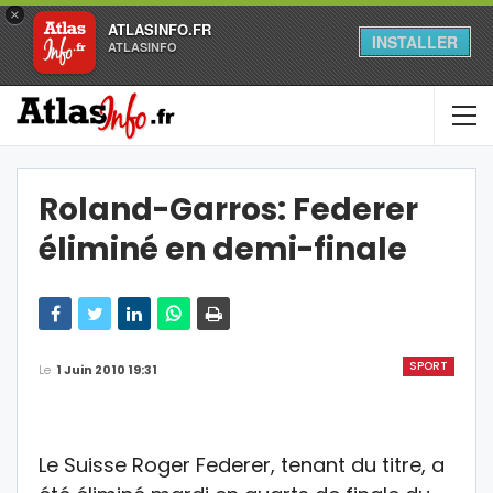
×
ATLASINFO.FR
INSTALLER
ATLASINFO
Roland-Garros: Federer
éliminé en demi-finale
SPORT
Le
1 Juin 2010 19:31
Le Suisse Roger Federer, tenant du titre, a