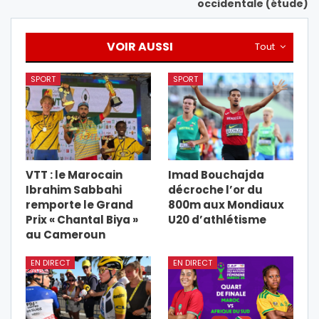
occidentale (étude)
VOIR AUSSI
Tout
SPORT
SPORT
VTT : le Marocain
Imad Bouchajda
Ibrahim Sabbahi
décroche l’or du
remporte le Grand
800m aux Mondiaux
Prix « Chantal Biya »
U20 d’athlétisme
au Cameroun
EN DIRECT
EN DIRECT