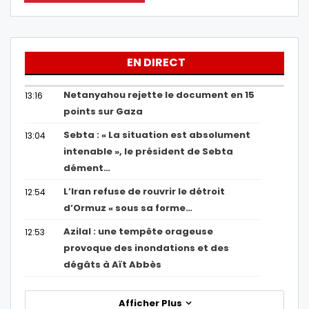
EN DIRECT
Netanyahou rejette le document en 15
13:16
points sur Gaza
Sebta : « La situation est absolument
13:04
intenable », le président de Sebta
dément…
L’Iran refuse de rouvrir le détroit
12:54
d’Ormuz « sous sa forme…
Azilal : une tempête orageuse
12:53
provoque des inondations et des
dégâts à Aït Abbès
Afficher Plus