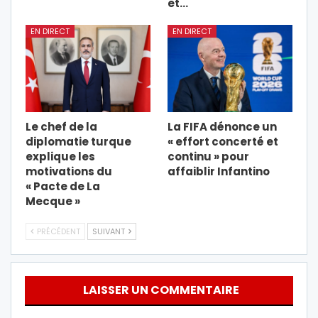
et…
EN DIRECT
EN DIRECT
Le chef de la
La FIFA dénonce un
diplomatie turque
« effort concerté et
explique les
continu » pour
motivations du
affaiblir Infantino
« Pacte de La
Mecque »
PRÉCÉDENT
SUIVANT
LAISSER UN COMMENTAIRE