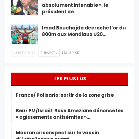
absolument intenable », le
président de…
Imad Bouchajda décroche l’or du
800m aux Mondiaux U20…
PRÉCÉDENT
SUIVANT
1 De 30 851
LES PLUS LUS
France/ Polisario: sortir de la zone grise
Beur FM/Israël: Rose Ameziane dénonce les
« agissements antisémites »…
Macron circonspect sur le vaccin