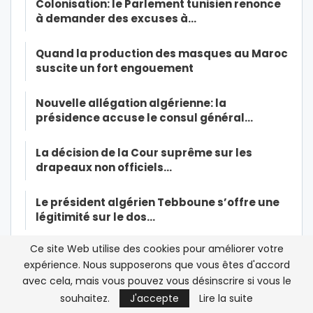
Colonisation: le Parlement tunisien renonce
à demander des excuses à…
Quand la production des masques au Maroc
suscite un fort engouement
Nouvelle allégation algérienne: la
présidence accuse le consul général…
La décision de la Cour suprême sur les
drapeaux non officiels…
Le président algérien Tebboune s’offre une
légitimité sur le dos…
Ce site Web utilise des cookies pour améliorer votre
Malika Lahnait: Royal Air Maroc doit
expérience. Nous supposerons que vous êtes d'accord
« préserver sa trésorerie » pour…
avec cela, mais vous pouvez vous désinscrire si vous le
souhaitez.
J'accepte
Lire la suite
L’étudiante marocaine tuée à son domicile