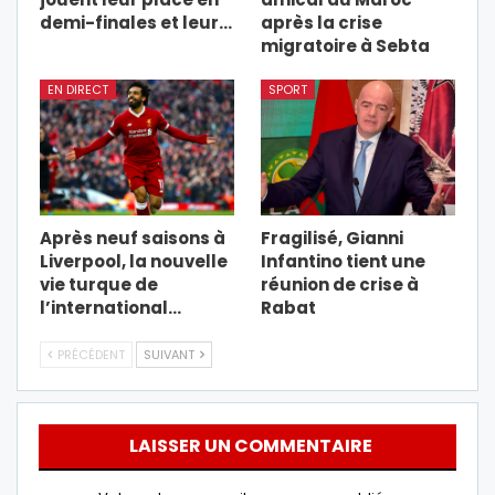
demi-finales et leur…
après la crise
migratoire à Sebta
EN DIRECT
SPORT
Après neuf saisons à
Fragilisé, Gianni
Liverpool, la nouvelle
Infantino tient une
vie turque de
réunion de crise à
l’international…
Rabat
PRÉCÉDENT
SUIVANT
LAISSER UN COMMENTAIRE