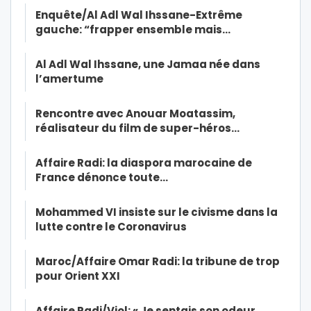
Enquête/Al Adl Wal Ihssane-Extrême
gauche: “frapper ensemble mais…
Al Adl Wal Ihssane, une Jamaa née dans
l’amertume
Rencontre avec Anouar Moatassim,
réalisateur du film de super-héros…
Affaire Radi: la diaspora marocaine de
France dénonce toute…
Mohammed VI insiste sur le civisme dans la
lutte contre le Coronavirus
Maroc/Affaire Omar Radi: la tribune de trop
pour Orient XXI
Affaire Radi/Viol: « Je sentais son odeur