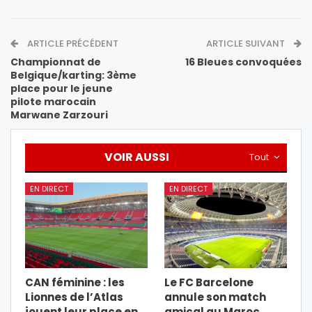
ARTICLE PRÉCÉDENT
ARTICLE SUIVANT
Championnat de
16 Bleues convoquées
Belgique/karting: 3ème
place pour le jeune
pilote marocain
Marwane Zarzouri
VOIR AUSSI
Tout
EN DIRECT
EN DIRECT
CAN féminine : les
Le FC Barcelone
Lionnes de l’Atlas
annule son match
jouent leur place en
amical au Maroc