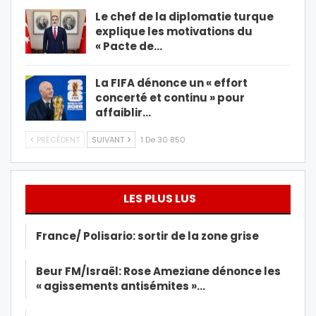
Le chef de la diplomatie turque
explique les motivations du
« Pacte de…
La FIFA dénonce un « effort
concerté et continu » pour
affaiblir…
PRÉCÉDENT
SUIVANT
1 De 30 850
LES PLUS LUS
France/ Polisario: sortir de la zone grise
Beur FM/Israël: Rose Ameziane dénonce les
« agissements antisémites »…