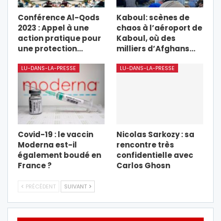
Conférence Al-Qods
Kaboul: scènes de
2023 : Appel à une
chaos à l’aéroport de
action pratique pour
Kaboul, où des
une protection…
milliers d’Afghans…
LU-DANS-LA-PRESSE
LU-DANS-LA-PRESSE
Covid-19 : le vaccin
Nicolas Sarkozy : sa
Moderna est-il
rencontre très
également boudé en
confidentielle avec
France ?
Carlos Ghosn
PRÉCÉDENT
SUIVANT