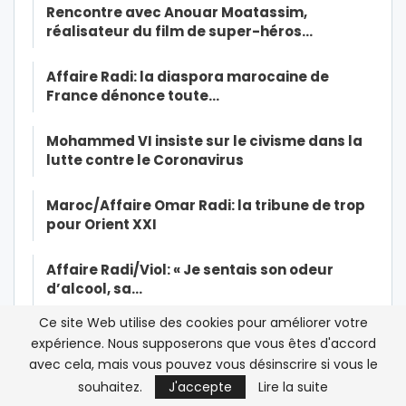
Rencontre avec Anouar Moatassim,
réalisateur du film de super-héros…
Affaire Radi: la diaspora marocaine de
France dénonce toute…
Mohammed VI insiste sur le civisme dans la
lutte contre le Coronavirus
Maroc/Affaire Omar Radi: la tribune de trop
pour Orient XXI
Affaire Radi/Viol: « Je sentais son odeur
d’alcool, sa…
Ce site Web utilise des cookies pour améliorer votre
Qui a encore peur de Human Rights Watch ?
expérience. Nous supposerons que vous êtes d'accord
avec cela, mais vous pouvez vous désinscrire si vous le
Exclusif-Sexe, mensonges et vidéo : la
souhaitez.
J'accepte
Lire la suite
victime présumée du viol est…