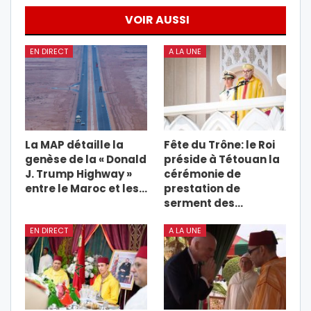
VOIR AUSSI
EN DIRECT
A LA UNE
La MAP détaille la
Fête du Trône: le Roi
genèse de la « Donald
préside à Tétouan la
J. Trump Highway »
cérémonie de
entre le Maroc et les…
prestation de
serment des…
EN DIRECT
A LA UNE