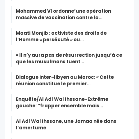
Mohammed VI ordonne’une opération
massive de vaccination contre la…
Maati Monjib : activiste des droits de
l’Homme « persécuté » ou…
« Il n’y aura pas de résurrection jusqu’à ce
que les musulmans tuent…
Dialogue inter-libyen au Maroc: « Cette
réunion constitue le premier…
Enquête/Al Adl Wal Ihssane-Extrême
gauche: “frapper ensemble mais…
Al Adl Wal Ihssane, une Jamaa née dans
l’amertume