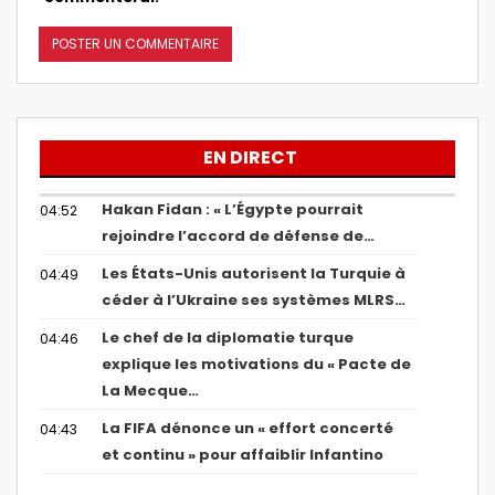
EN DIRECT
Hakan Fidan : « L’Égypte pourrait
04:52
rejoindre l’accord de défense de…
Les États-Unis autorisent la Turquie à
04:49
céder à l’Ukraine ses systèmes MLRS…
Le chef de la diplomatie turque
04:46
explique les motivations du « Pacte de
La Mecque…
La FIFA dénonce un « effort concerté
04:43
et continu » pour affaiblir Infantino