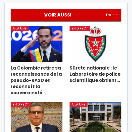
VOIR AUSSI
Tout
A LA UNE
EN DIRECT
La Colombie retire sa
Sûreté nationale : le
reconnaissance de la
Laboratoire de police
pseudo-RASD et
scientifique obtient…
reconnaît la
souveraineté…
EN DIRECT
A LA UNE