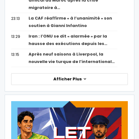
amical au Maroc après la crise
migratoire à…
La CAF réaffirme « à l’unanimité » son
23:13
soutien à Gianni Infantino
Iran : l’ONU se dit « alarmée » par la
13:29
hausse des exécutions depuis les…
Après neuf saisons à Liverpool, la
13:15
nouvelle vie turque de l’international…
Afficher Plus