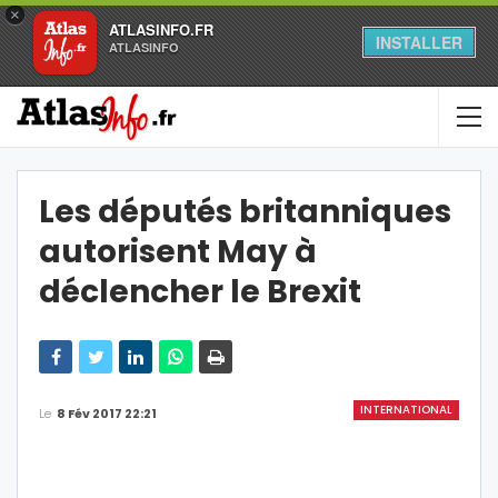
×
ATLASINFO.FR
INSTALLER
ATLASINFO
Les députés britanniques
autorisent May à
déclencher le Brexit
INTERNATIONAL
Le
8 Fév 2017 22:21