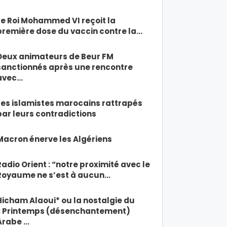
Le Roi Mohammed VI reçoit la
première dose du vaccin contre la…
Deux animateurs de Beur FM
sanctionnés après une rencontre
avec…
Les islamistes marocains rattrapés
par leurs contradictions
Macron énerve les Algériens
Radio Orient : “notre proximité avec le
Royaume ne s’est à aucun…
Hicham Alaoui* ou la nostalgie du
« Printemps (désenchantement)
Arabe …