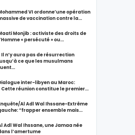
Mohammed VI ordonne’une opération
massive de vaccination contre la…
Maati Monjib : activiste des droits de
l’Homme « persécuté » ou…
« Il n’y aura pas de résurrection
jusqu’à ce que les musulmans
tuent…
Dialogue inter-libyen au Maroc:
« Cette réunion constitue le premier…
Enquête/Al Adl Wal Ihssane-Extrême
gauche: “frapper ensemble mais…
Al Adl Wal Ihssane, une Jamaa née
dans l’amertume