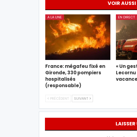
VOIR AUSSI
A LA UNE
EN DIRECT
France: mégafeu fixé en
« Un gest
Gironde, 330 pompiers
Lecornu 
hospitalisés
vacance
(responsable)
PRÉCÉDENT
SUIVANT
LAISSER