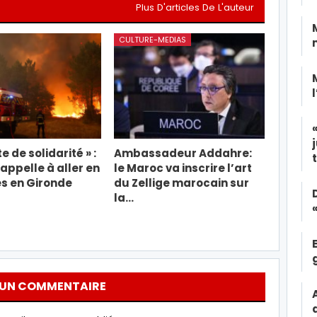
Plus D'articles De L'auteur
CULTURE-MEDIAS
e de solidarité » :
Ambassadeur Addahre:
appelle à aller en
le Maroc va inscrire l’art
s en Gironde
du Zellige marocain sur
la…
 UN COMMENTAIRE