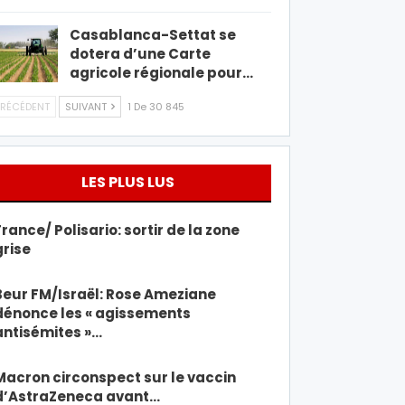
Casablanca-Settat se
dotera d’une Carte
agricole régionale pour…
RÉCÉDENT
SUIVANT
1 De 30 845
LES PLUS LUS
France/ Polisario: sortir de la zone
grise
Beur FM/Israël: Rose Ameziane
dénonce les « agissements
antisémites »…
Macron circonspect sur le vaccin
d’AstraZeneca avant…