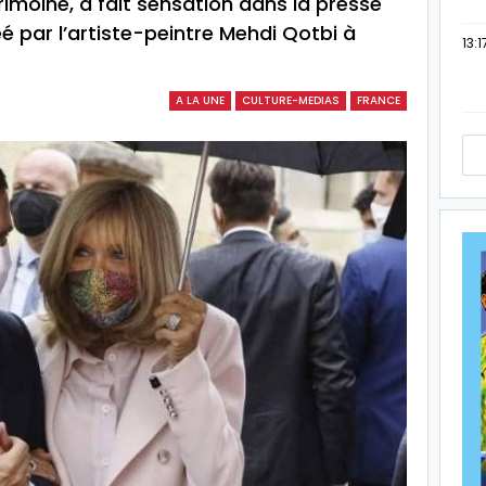
imoine, a fait sensation dans la presse
réé par l’artiste-peintre Mehdi Qotbi à
13:1
A LA UNE
CULTURE-MEDIAS
FRANCE