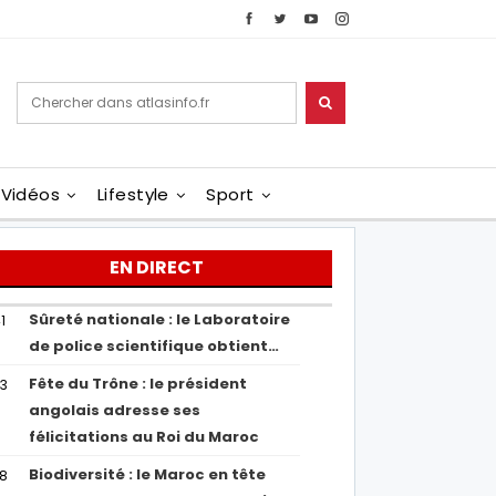
Vidéos
Lifestyle
Sport
EN DIRECT
Sûreté nationale : le Laboratoire
1
de police scientifique obtient…
Fête du Trône : le président
43
angolais adresse ses
félicitations au Roi du Maroc
Biodiversité : le Maroc en tête
38