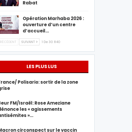
Rabat
Opération Marhaba 2026 :
ouverture d’un centre
d’accueil…
RÉCÉDENT
SUIVANT
1 De 30 840
LES PLUS LUS
France/ Polisario: sortir de la zone
grise
Beur FM/Israël: Rose Ameziane
dénonce les « agissements
antisémites »…
Macron circonspect sur le vaccin