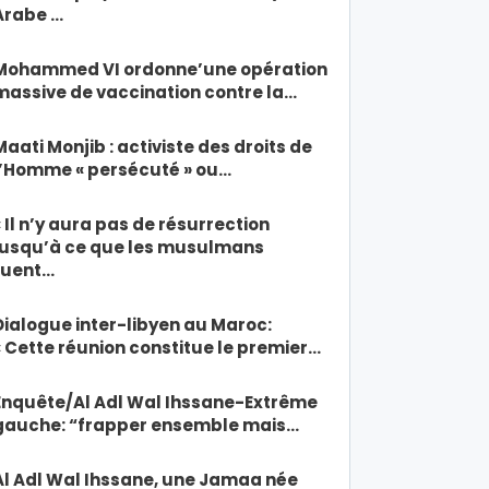
Arabe …
Mohammed VI ordonne’une opération
massive de vaccination contre la…
Maati Monjib : activiste des droits de
l’Homme « persécuté » ou…
« Il n’y aura pas de résurrection
jusqu’à ce que les musulmans
tuent…
Dialogue inter-libyen au Maroc:
« Cette réunion constitue le premier…
Enquête/Al Adl Wal Ihssane-Extrême
gauche: “frapper ensemble mais…
Al Adl Wal Ihssane, une Jamaa née