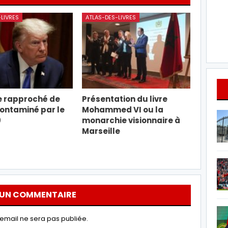
LIVRES
ATLAS-DES-LIVRES
e rapproché de
Présentation du livre
ontaminé par le
Mohammed VI ou la
9
monarchie visionnaire à
Marseille
 UN COMMENTAIRE
email ne sera pas publiée.