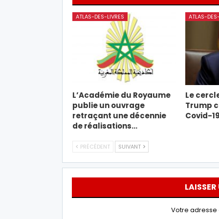
ATLAS-DES-LIVRES
ATLAS-DES-
L’Académie du Royaume
Le cercl
publie un ouvrage
Trump c
retraçant une décennie
Covid-1
de réalisations…
PRÉCÉDENT
SUIVANT
LAISSER
Votre adresse 