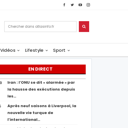
Vidéos
Lifestyle
Sport
EN DIRECT
Iran : l’ONU se dit « alarmée » par
29
la hausse des exécutions depuis
les…
Après neuf saisons à Liverpool, la
5
nouvelle vie turque de
l’international…