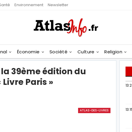
Santé
Environnement
Newsletter
onal
Économie
Société
Culture
Religion
 la 39ème édition du
 Livre Paris »
13:
13:1
ATLAS-DES-LIVRES