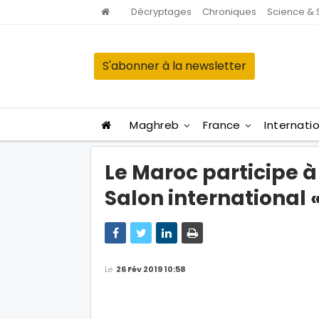
Décryptages
Chroniques
Science & 
S'abonner à la newsletter
Maghreb
France
Internati
Le Maroc participe à
Salon international «
Le
26 Fév 2019 10:58