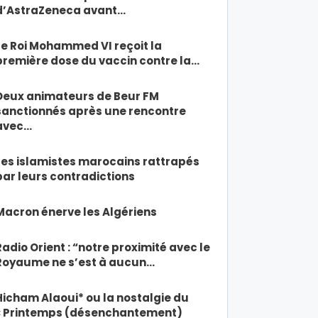
d’AstraZeneca avant…
Le Roi Mohammed VI reçoit la
première dose du vaccin contre la…
Deux animateurs de Beur FM
sanctionnés après une rencontre
avec…
Les islamistes marocains rattrapés
par leurs contradictions
Macron énerve les Algériens
Radio Orient : “notre proximité avec le
Royaume ne s’est à aucun…
Hicham Alaoui* ou la nostalgie du
« Printemps (désenchantement)