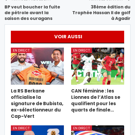
BP veut boucher la fuite
38ème édition du
de pétrole avant la
Trophée Hassan II de golf
saison des ouragans
à Agadir
VOIR AUSSI
EN DIRECT
EN DIRECT
La RS Berkane
CAN féminine : les
officialise la
Lionnes de l’Atlas se
signature de Bubista,
qualifient pour les
ex-sélectionneur du
quarts de finale…
Cap-Vert
EN DIRECT
EN DIRECT