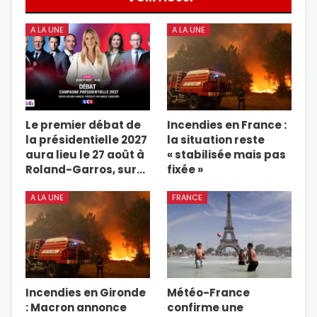
A LA UNE
A LA UNE
Le premier débat de
Incendies en France :
la présidentielle 2027
la situation reste
aura lieu le 27 août à
« stabilisée mais pas
Roland-Garros, sur…
fixée »
A LA UNE
FRANCE
Incendies en Gironde
Météo-France
: Macron annonce
confirme une