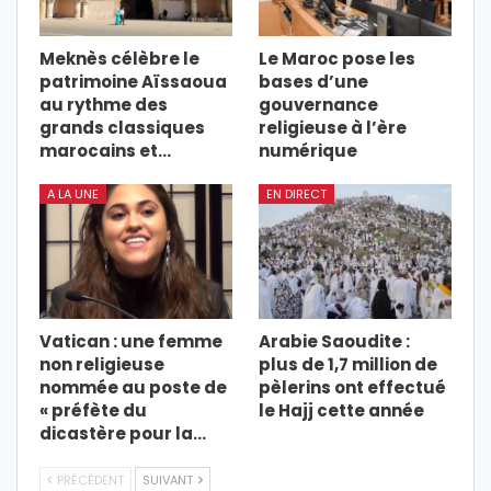
Meknès célèbre le
Le Maroc pose les
patrimoine Aïssaoua
bases d’une
au rythme des
gouvernance
grands classiques
religieuse à l’ère
marocains et…
numérique
A LA UNE
EN DIRECT
Vatican : une femme
Arabie Saoudite :
non religieuse
plus de 1,7 million de
nommée au poste de
pèlerins ont effectué
« préfète du
le Hajj cette année
dicastère pour la…
PRÉCÉDENT
SUIVANT